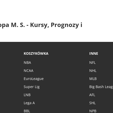
opa M. S. - Kursy, Prognozy i
KOSZYKÓWKA
INNE
NBA
NFL
NCAA
NHL
EuroLeague
MLB
Super Lig
Big Bash Lea
LNB
AFL
Lega A
SHL
BBL
NPB