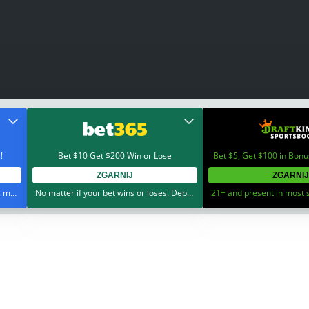
!
Bet $10 Get $200 Win or Lose
Bet $5, Get $100 in Bonus
ZGARNIJ
ZGARNIJ
To claim, new users need to register, make a first-time deposit of $5 or more, and then simply place their first real-money wager on any FanDuel Sportsbook market (no odds limits) that is live on platform. All users will receive their $150 in Bonus Bets If Your Bet Wins within 72 hours of the bet settlement.
No matter if your bet wins or loses. Deposit required. Paid in Bonus Bets. Bonus Bets wager excluded from returns. New customers only. Max. prize, game restrictions, time limits and T&Cs apply. 21+. Gambling Problem? Call 1-800-GAMBLER.