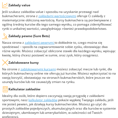
Zakłady value
Jeśli szukasz zakładów value i sposobu na uzyskanie przewagi nad
bukmacherami, strona z
zakładami wartościowymi
oferuje Ci zakłady z
matematycznie obliczoną wartością. Kursy bukmachera są porównywane z
ogólną średnią kursów dla tego samego wyniku, co pomaga zidentyfikować
rynki o unikalnej wartości, uwzględniając również prawdopodobieństwo.
Zakłady pewne (Sure Bets)
Nasza strona z
zakładami pewnymi
to dokładnie to, czego można się
spodziewać – sposób na zagwarantowanie sobie zysku, obstawiając dwa
różne wyniki. Możesz zobaczyć obliczone stawki dla każdego wyniku, wpisując
kwotę, którą chcesz postawić w sumie, oraz zysk, który osiągniesz.
Zablokowane kursy
Na stronie z
zablokowanymi kursami
możesz zobaczyć mecze lub rynki, dla
których bukmacherzy online nie oferują już kursów. Możesz wykorzystać to na
swoją korzyść, obstawiając na stronach bukmacherskich, które jeszcze nie
usunęły kursów lub nie zauważyły zmian na rynku.
Kalkulator zakładów
Idealny dla osób, które dopiero zaczynają swoją przygodę z zakładami
sportowymi, nasz
kalkulator zakładów
pokaże wypłatę Twojego zakładu, jeśli
nie jesteś pewien, jak działają kursy bukmacherskie. Możesz go użyć do
prostych zakładów pojedynczych, akumulacyjnych oraz dla kursów w systemie
dziesiętnym, ułamkowym lub amerykańskim, w zależności od Twoich
preferencji.