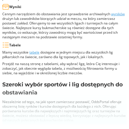
Wyniki
Cennym narzędziem do obstawiania jest sprawdzenie archiwalnych
wyników
drużyn lub zawodników biorących udział w meczu, na który zamierzasz
postawić zakład. Oferujemy to we wszystkich ligach i turniejach na całym
świecie. Najlepsze kursy bukmacherskie są również dostępne dla tych
wyników, co wskazuje, którzy zawodnicy mogą być wartościowi przed ich
następnym meczem na podstawie ostatniej formy.
Tabele
Mamy wszystkie
tabele
dostępne w jednym miejscu dla wszystkich lig
piłkarskich na świecie, zarówno dla lig topowych, jak i lokalnych.
Przejdź na naszą stronę z tabelami, aby wybrać ligę, która Cię interesuje i
zobaczyć, jak obecnie wygląda tabela, z możliwością filtrowania formy u
siebie, na wyjeździe i w określonej liczbie meczów.
Szeroki wybór sportów i lig dostępnych do
obstawiania
Niezależnie od tego, na jaki sport zamierzasz postawić, OddsPortal oferuje
obszerną listę rynków i kursów dostępnych dla każdego z nich. Oferując
porównania kursów dla największych i najmniejszych lig oraz turniejów na
świecie, możesz obstawiać z lepszą wiedzą, korzystając z najlepszych kursów
od naszych polecanych bukmacherów online.