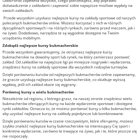
OddsPortal zapewnia wszystko, czego potrzebujesz, aby poprawić
doświadczenie z zakładami i zapewnić sobie najwyższe możliwe wypłaty na
swoich zakładach.
Przede wszystkim uzyskasz najlepsze kursy na zakłady sportowe od naszych
polecanych bukmacherów online. Możesz korzystać z nich w różnych
dyscyplinach sportowych i na różnych rynkach, zarówno przed meczem, jak i
na żywo. Dodatkowo, narzędzia te są wygodnie dostępne na Twoim
urządzeniu mobilnym.
Zdobądź najlepsze kursy bukmacherskie
Przede wszystkim gwarantujemy, że otrzymasz najlepsze kursy
bukmacherskie na dowolny sport lub rynek, na który zamierzasz postawić
zakład. Od zakładów na najwyższe ligi po mniejsze rozgrywki i wydarzenia,
znajdziesz kursy na zakłady sportowe dla wszystkich rodzajów turniejów.
Dzięki porównaniu kursów od najlepszych bukmacherów online zapewniamy,
że gracze uzyskują najlepsze kursy bukmacherskie, co skutkuje wyższą
wypłatą, jeśli ich zakład okaże się wygrany.
Porównuj kursy u wielu bukmacherów
Niezależnie od regionu, z którego grasz, na naszej stronie znajdziesz wielu
bukmacherów oferujących kursy na każde wydarzenie sportowe i dostępne
rynki zakładów. Oznacza to, że możesz porównać kursy u kilku bukmacherów,
aby uzyskać najlepsze kursy na zakłady pojedyncze lub kombinowane.
Dzięki porównaniu kursów w czasie rzeczywistym, które oferujemy, możesz
szybko znaleźć najlepsze kursy bukmacherskie na interesujący Cię sport i
konkretne wydarzenie, zarówno te trwające na żywo, jak i te, które jeszcze się
nie rozpoczęły.