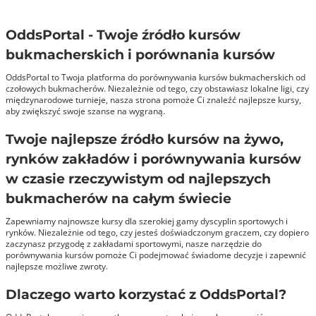
OddsPortal - Twoje źródło kursów
bukmacherskich i porównania kursów
OddsPortal to Twoja platforma do porównywania kursów bukmacherskich od
czołowych bukmacherów. Niezależnie od tego, czy obstawiasz lokalne ligi, czy
międzynarodowe turnieje, nasza strona pomoże Ci znaleźć najlepsze kursy,
aby zwiększyć swoje szanse na wygraną.
Twoje najlepsze źródło kursów na żywo,
rynków zakładów i porównywania kursów
w czasie rzeczywistym od najlepszych
bukmacherów na całym świecie
Zapewniamy najnowsze kursy dla szerokiej gamy dyscyplin sportowych i
rynków. Niezależnie od tego, czy jesteś doświadczonym graczem, czy dopiero
zaczynasz przygodę z zakładami sportowymi, nasze narzędzie do
porównywania kursów pomoże Ci podejmować świadome decyzje i zapewnić
najlepsze możliwe zwroty.
Dlaczego warto korzystać z OddsPortal?