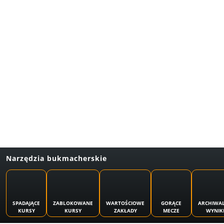
Narzędzia bukmacherskie
SPADAJĄCE
ZABLOKOWANE
WARTOŚCIOWE
GORĄCE
ARCHIWA
KURSY
KURSY
ZAKŁADY
MECZE
WYNIK