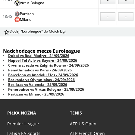
Virtus Bologna
Partizan
18:45
-
-
Milano
Dodaj "Euroleague" do Moich Ligi
Nadchodzące mecze Euroleague
Dubai vs Real Madryt - 24/09/2026
Hapoel Tel Aviv vs Bayern - 24/09/2026
Crvena zvezda vs Żalgiris Kowno - 24/09/2026
Panathinaikos vs Paris - 24/09/2026
Barcelona vs Anadolu Efes - 24/09/2026
Baskonia vs Olympiakos - 24/09/2026
Besiktas vs Valencia - 25/09/2026
Fenerbahce vs Virtus Bologna - 25/09/2026
Partizan vs Milano - 25/09/2026
PIŁKA NOŻNA
TENIS
Premier League
ATP US Open
LaLiga EA Sports
ATP French Open