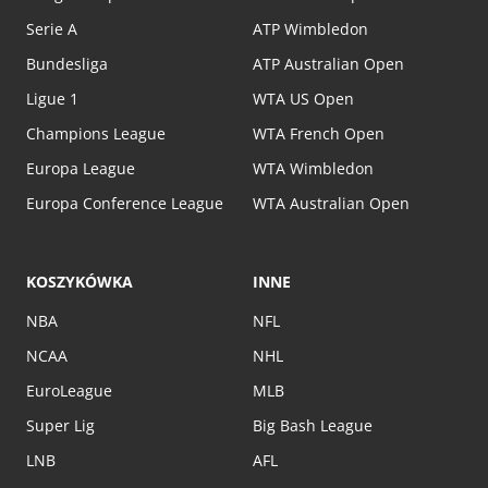
Serie A
ATP Wimbledon
Bundesliga
ATP Australian Open
Ligue 1
WTA US Open
Champions League
WTA French Open
Europa League
WTA Wimbledon
Europa Conference League
WTA Australian Open
KOSZYKÓWKA
INNE
NBA
NFL
NCAA
NHL
EuroLeague
MLB
Super Lig
Big Bash League
LNB
AFL