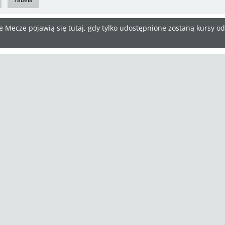
Mecze pojawią się tutaj, gdy tylko udostępnione zostaną kursy od