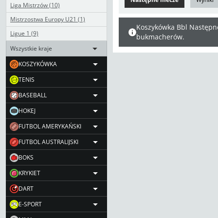
Liga Mistrzów
(10)
Mistrzostwa Europy U21
(1)
Koszykówka Bbl Następne 
Ligue 1
(9)
bukmacherów.
Wszystkie kraje
KOSZYKÓWKA
TENIS
BASEBALL
HOKEJ
FUTBOL AMERYKAŃSKI
FUTBOL AUSTRALIJSKI
BOKS
KRYKIET
DART
E-SPORT