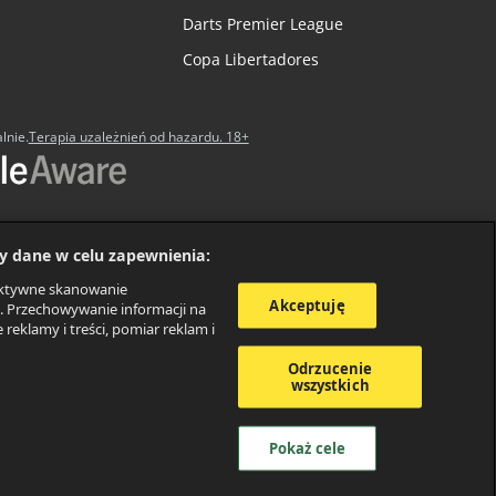
Darts Premier League
Copa Libertadores
lnie.
Terapia uzależnień od hazardu. 18+
Proszę, graj odpowiedzialnie.
 dane w celu zapewnienia:
zone przez
Aktywne skanowanie
Akceptuję
i. Przechowywanie informacji na
reklamy i treści, pomiar reklam i
Odrzucenie
wszystkich
Pokaż cele