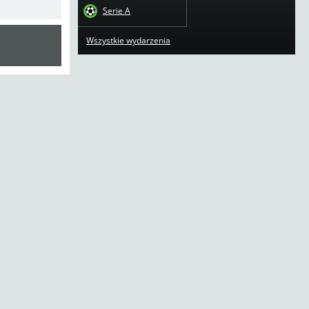
Serie A
Wszystkie wydarzenia