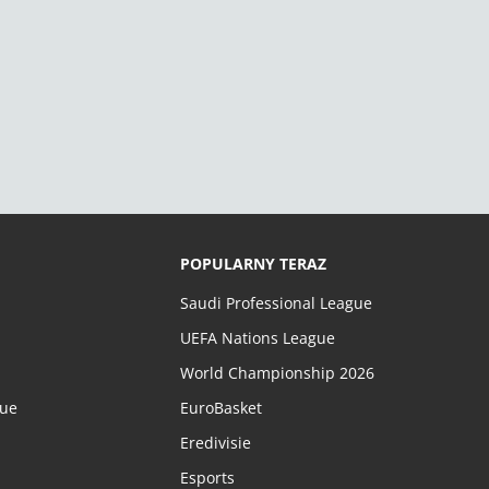
POPULARNY TERAZ
Saudi Professional League
UEFA Nations League
World Championship 2026
gue
EuroBasket
Eredivisie
Esports