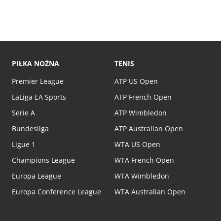
PIŁKA NOŻNA
TENIS
Premier League
ATP US Open
LaLiga EA Sports
ATP French Open
Serie A
ATP Wimbledon
Bundesliga
ATP Australian Open
Ligue 1
WTA US Open
Champions League
WTA French Open
Europa League
WTA Wimbledon
Europa Conference League
WTA Australian Open