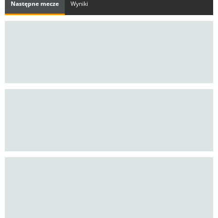
Następne mecze
Wyniki