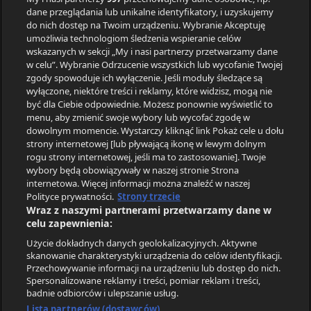
dane przeglądania lub unikalne identyfikatory, i uzyskujemy
Wiadomości
do nich dostęp na Twoim urządzeniu. Wybranie Akceptuję
umożliwia technologiom śledzenia wspieranie celów
wskazanych w sekcji „My i nasi partnerzy przetwarzamy dane
w celu”. Wybranie Odrzucenie wszystkich lub wycofanie Twojej
PARTNERZY
zgody spowoduje ich wyłączenie. Jeśli moduły śledzące są
wyłączone, niektóre treści i reklamy, które widzisz, mogą nie
SoccerVista
być dla Ciebie odpowiednie. Możesz ponownie wyświetlić to
Betexplorer
menu, aby zmienić swoje wybory lub wycofać zgodę w
dowolnym momencie. Wystarczy kliknąć link Pokaż cele u dołu
FCTables
strony internetowej [lub pływającą ikonę w lewym dolnym
rogu strony internetowej, jeśli ma to zastosowanie]. Twoje
Tribalfootball
wybory będą obowiązywały w naszej stronie Strona
ScoreBar
internetowa. Więcej informacji można znaleźć w naszej
Polityce prywatności.
Strony trzecie
Wraz z naszymi partnerami przetwarzamy dane w
celu zapewnienia:
Graj odpowiedzialnie.
Terapia uzależnień od hazardu. 18+
Użycie dokładnych danych geolokalizacyjnych. Aktywne
skanowanie charakterystyki urządzenia do celów identyfikacji.
Przechowywanie informacji na urządzeniu lub dostęp do nich.
Spersonalizowane reklamy i treści, pomiar reklam i treści,
Proszę, graj odpowiedzialnie.
badnie odbiorców i ulepszanie usług.
Lista partnerów (dostawców)