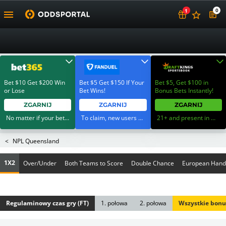
0
1
Bet $10 Get $200 Win
Bet $5 Get $150 If Your
Bet $5, Get $100 in
or Lose
Bet Wins!
Bonus Bets Instantly!
ZGARNIJ
ZGARNIJ
ZGARNIJ
No matter if your bet wins or loses. Deposit required. Paid in Bonus Bets. Bonus Bets wager excluded from returns. New customers only. Max. prize, game restrictions, time limits and T&Cs apply. 21+. Gambling Problem? Call 1-800-GAMBLER.
To claim, new users need to register, make a first-time deposit of $5 or more, and then simply place their first real-money wager on any FanDuel Sportsbook market (no odds limits) that is live on platform. All users will receive their $150 in Bonus Bets If Your Bet Wins within 72 hours of the bet settlement.
21+ and present in most states. (18+ DC/KY/NH/PR/WY). Void in NH/OR/ONT/PR. Eligibility restrictions apply. On behalf of Boot Hill Casino (KS). Pass-thru of per wager tax may apply in IL. 1 per new DraftKings customer. $5+ first-time bet req. Max. $100 issued as non-withdrawable Bonus Bets that expire in 7 days (168 hours). Stake removed from payout. Terms: sportsbook.draftkings.com/promos. Ends 5/31/26 at 11:59 PM ET.
<
NPL Queensland
1X2
Over/Under
Both Teams to Score
Double Chance
European Hand
Regulaminowy czas gry (FT)
1. połowa
2. połowa
Wszystkie bonu