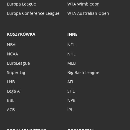
Europa League
WTA Wimbledon
Europa Conference League
WTA Australian Open
KOSZYKÓWKA
INNE
NBA
NFL
NCAA
NHL
EuroLeague
MLB
Super Lig
Big Bash League
LNB
AFL
Lega A
SHL
BBL
NPB
ACB
IPL