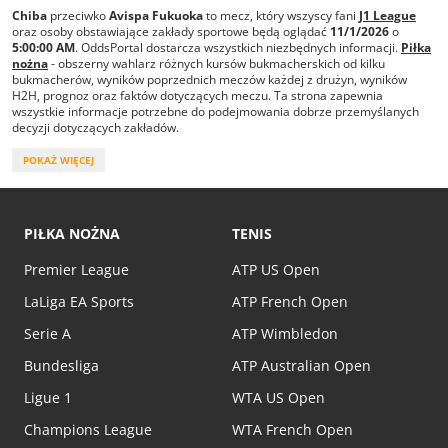
Chiba
przeciwko
Avispa Fukuoka
to mecz, który wszyscy fani
J1 League
oraz osoby obstawiające zakłady sportowe będą oglądać
11/1/2026
o
5:00:00 AM
. OddsPortal dostarcza wszystkich niezbędnych informacji.
Piłka
nożna
- obszerny wahlarz różnych kursów bukmacherskich od kilku
bukmacherów, wyników poprzednich meczów każdej z drużyn, wyników
H2H, prognoz oraz faktów dotyczących meczu. Ta strona zapewnia
wszystkie informacje potrzebne do podejmowania dobrze przemyślanych
decyzji dotyczących zakładów.
POKAŻ WIĘCEJ
PIŁKA NOŻNA
TENIS
Premier League
ATP US Open
LaLiga EA Sports
ATP French Open
Serie A
ATP Wimbledon
Bundesliga
ATP Australian Open
Ligue 1
WTA US Open
Champions League
WTA French Open