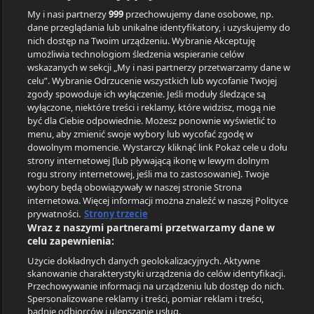
League
IPL
Open
Eredivisie
My i nasi partnerzy
999
przechowujemy dane osobowe, np.
dane przeglądania lub unikalne identyfikatory, i uzyskujemy do
Europa
WTA French
Esports
nich dostęp na Twoim urządzeniu. Wybranie Akceptuję
League
Open
umożliwia technologiom śledzenia wspieranie celów
Darts Premier
Europa
wskazanych w sekcji „My i nasi partnerzy przetwarzamy dane w
WTA
League
Conference
celu”. Wybranie Odrzucenie wszystkich lub wycofanie Twojej
Wimbledon
League
Copa
zgody spowoduje ich wyłączenie. Jeśli moduły śledzące są
WTA
Libertadores
wyłączone, niektóre treści i reklamy, które widzisz, mogą nie
Australian
być dla Ciebie odpowiednie. Możesz ponownie wyświetlić to
menu, aby zmienić swoje wybory lub wycofać zgodę w
Open
dowolnym momencie. Wystarczy kliknąć link Pokaż cele u dołu
ODDSPORTAL
PARTNERZY
strony internetowej [lub pływającą ikonę w lewym dolnym
Regulamin
SoccerVista
rogu strony internetowej, jeśli ma to zastosowanie]. Twoje
wybory będą obowiązywały w naszej stronie Strona
Polityka prywatności
Betexplorer
internetowa. Więcej informacji można znaleźć w naszej Polityce
prywatności.
Strony trzecie
GDPR
FCTables
Wraz z naszymi partnerami przetwarzamy dane w
FAQ
Tribalfootball
celu zapewnienia:
Kontakt
ScoreBar
Użycie dokładnych danych geolokalizacyjnych. Aktywne
skanowanie charakterystyki urządzenia do celów identyfikacji.
Impressum
Przechowywanie informacji na urządzeniu lub dostęp do nich.
Spersonalizowane reklamy i treści, pomiar reklam i treści,
Ustawienia prywatności
badnie odbiorców i ulepszanie usług.