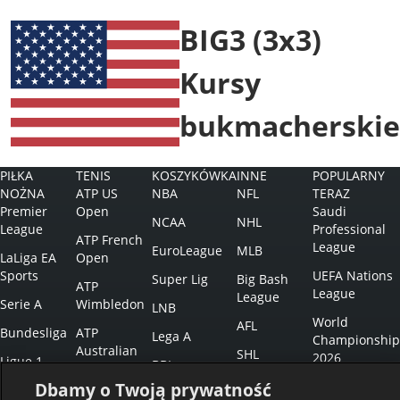
BIG3 (3x3)
Kursy
bukmacherskie
PIŁKA
TENIS
KOSZYKÓWKA
INNE
POPULARNY
NOŻNA
ATP US
NBA
NFL
TERAZ
Premier
Open
Saudi
NCAA
NHL
League
Professional
ATP French
League
EuroLeague
MLB
LaLiga EA
Open
Sports
UEFA Nations
Super Lig
Big Bash
ATP
League
League
Serie A
Wimbledon
LNB
World
AFL
Bundesliga
ATP
Lega A
Championship
Australian
SHL
2026
Ligue 1
BBL
Open
NPB
EuroBasket
Dbamy o Twoją prywatność
Champions
ACB
WTA US