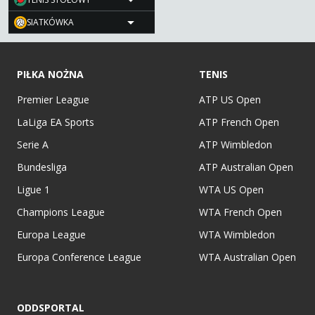
SIATKÓWKA
PIŁKA NOŻNA
TENIS
Premier League
ATP US Open
LaLiga EA Sports
ATP French Open
Serie A
ATP Wimbledon
Bundesliga
ATP Australian Open
Ligue 1
WTA US Open
Champions League
WTA French Open
Europa League
WTA Wimbledon
Europa Conference League
WTA Australian Open
ODDSPORTAL