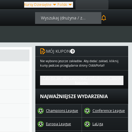
Kursy Dziesiętne
Polski
Kursy Dziesiętne
(1.50)
English
Kursy Brytyjskie
(1/2)
Polski
Kursy Amerykańskie
(-200)
Kursy Hongkońskie
(0.50)
Kursy Malezyjskie
(0.50)
Kursy Indonezyjskie
(-2.00)
MÓJ KUPON
0
Nie wybrano jeszcze zakładów. Aby dodać zakład, kliknij
kursy podczas przeglądania strony OddsPortal!
Zaloguj się, aby zapisywać i udostępniać swoje
kupony.
NAJWAŻNIEJSZE WYDARZENIA
Champions League
Conference League
Europa League
LaLiga