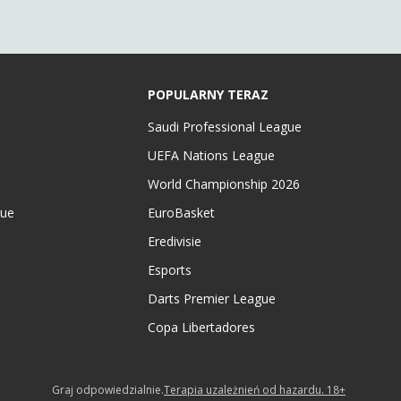
POPULARNY TERAZ
Saudi Professional League
UEFA Nations League
World Championship 2026
gue
EuroBasket
Eredivisie
Esports
Darts Premier League
Copa Libertadores
Graj odpowiedzialnie.
Terapia uzależnień od hazardu. 18+