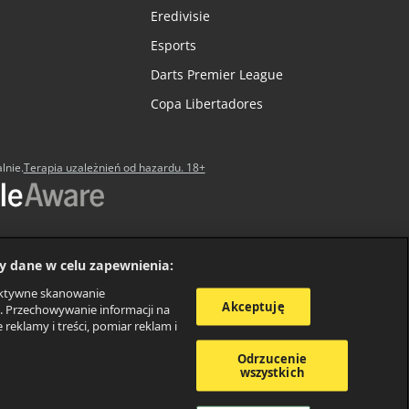
Eredivisie
Esports
Darts Premier League
Copa Libertadores
lnie.
Terapia uzależnień od hazardu. 18+
Proszę, graj odpowiedzialnie.
 dane w celu zapewnienia:
zone przez
Aktywne skanowanie
Akceptuję
i. Przechowywanie informacji na
reklamy i treści, pomiar reklam i
Odrzucenie
wszystkich