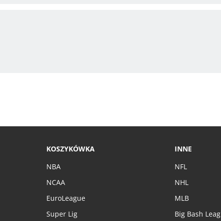
KOSZYKÓWKA
INNE
NBA
NFL
NCAA
NHL
EuroLeague
MLB
Super Lig
Big Bash Lea