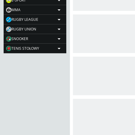
E-SPORT
MMA
RUGBY LEAGUE
RUGBY UNION
SNOOKER
TENIS STOŁOWY