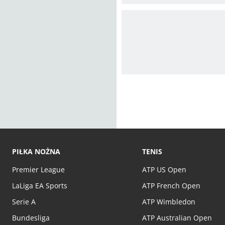
PIŁKA NOŻNA
TENIS
Premier League
ATP US Open
LaLiga EA Sports
ATP French Open
Serie A
ATP Wimbledon
Bundesliga
ATP Australian Open