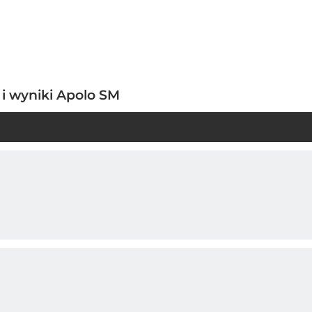
 wyniki Apolo SM