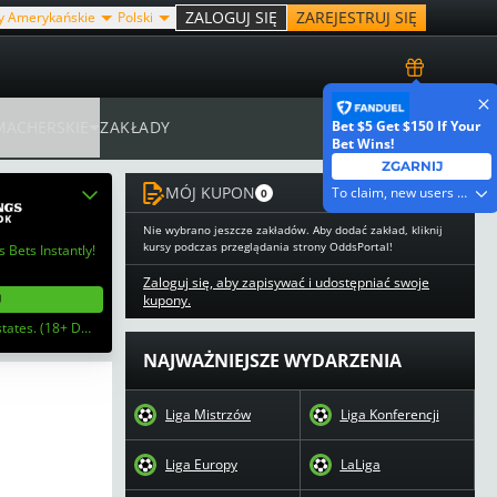
ZALOGUJ SIĘ
ZAREJESTRUJ SIĘ
y Amerykańskie
Polski
Bet $5 Get $150 If Your
MACHERSKIE
ZAKŁADY
Bet Wins!
ZGARNIJ
MÓJ KUPON
To claim, new users need to register, make a first-time deposit of $5 or more, and then simply place their first real-money wager on any FanDuel Sportsbook market (no odds limits) that is live on platform. All users will receive their $150 in Bonus Bets If Your Bet Wins within 72 hours of the bet settlement.
0
Nie wybrano jeszcze zakładów. Aby dodać zakład, kliknij
kursy podczas przeglądania strony OddsPortal!
 Bets Instantly!
Zaloguj się, aby zapisywać i udostępniać swoje
J
kupony.
21+ and present in most states. (18+ DC/KY/NH/PR/WY). Void in NH/OR/ONT/PR. Eligibility restrictions apply. On behalf of Boot Hill Casino (KS). Pass-thru of per wager tax may apply in IL. 1 per new DraftKings customer. $5+ first-time bet req. Max. $100 issued as non-withdrawable Bonus Bets that expire in 7 days (168 hours). Stake removed from payout. Terms: sportsbook.draftkings.com/promos. Ends 5/31/26 at 11:59 PM ET.
NAJWAŻNIEJSZE WYDARZENIA
Liga Mistrzów
Liga Konferencji
Liga Europy
LaLiga