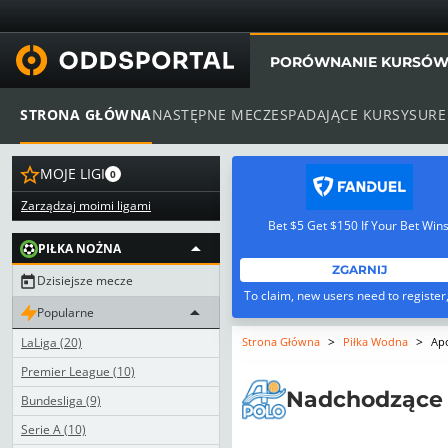
PORÓWNANIE KURSÓ
STRONA GŁÓWNA
NASTĘPNE MECZE
SPADAJĄCE KURSY
SURE
MOJE LIGI
0
Zarządzaj moimi ligami
Bet $5 Get $150 If Your Bet Wins
PIŁKA NOŻNA
ZGARNIJ
Dzisiejsze mecze
Popularne
>
>
LaLiga
(20)
Strona Główna
Piłka Wodna
Ap
Premier League
(10)
Nadchodzące 
Bundesliga
(9)
Serie A
(10)