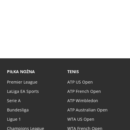
PIŁKA NOŻNA
TENIS
Premier League
ATP US Open
LaLiga EA Sports
ATP French Open
Serie A
ATP Wimbledon
Bundesliga
ATP Australian Open
Ligue 1
WTA US Open
Champions League
WTA French Open