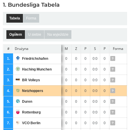
1. Bundesliga Tabela
Tabela
Forma
Ogółem
U siebie
Na wyjeździe
#
Drużyna
M
Z
P
S
P
Forma
Friedrichshafen
1.
0
0
0
0:0
0
Haching Munchen
2.
0
0
0
0:0
0
BR Volleys
3.
0
0
0
0:0
0
Netzhoppers
4.
0
0
0
0:0
0
Duren
5.
0
0
0
0:0
0
Rottenburg
6.
0
0
0
0:0
0
VCO Berlin
7.
0
0
0
0:0
0