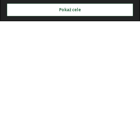
Pokaż cele