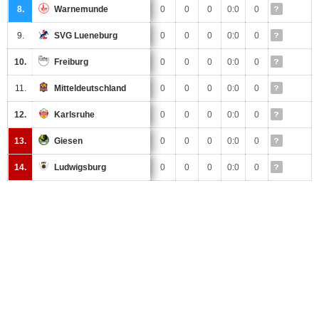
Warnemunde
8.
0
0
0
0:0
0
SVG Lueneburg
9.
0
0
0
0:0
0
Freiburg
10.
0
0
0
0:0
0
Mitteldeutschland
11.
0
0
0
0:0
0
Karlsruhe
12.
0
0
0
0:0
0
Giesen
13.
0
0
0
0:0
0
Ludwigsburg
14.
0
0
0
0:0
0