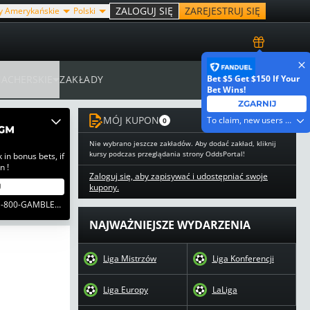
ZALOGUJ SIĘ
ZAREJESTRUJ SIĘ
y Amerykańskie
Polski
Bet $5 Get $150 If Your
ACHERSKIE
ZAKŁADY
Bet Wins!
ZGARNIJ
MÓJ KUPON
To claim, new users need to register, make a first-time deposit of $5 or more, and then simply place their first real-money wager on any FanDuel Sportsbook market (no odds limits) that is live on platform. All users will receive their $150 in Bonus Bets If Your Bet Wins within 72 hours of the bet settlement.
0
Nie wybrano jeszcze zakładów. Aby dodać zakład, kliknij
kursy podczas przeglądania strony OddsPortal!
 in bonus bets, if
n !
Zaloguj się, aby zapisywać i udostępniać swoje
J
kupony.
Gambling problem? Call 1-800-GAMBLER or 1-800-MY-RESET. 21+ only. Please Gamble Responsibly. See BetMGM.com for Terms. First Bet Offer for new customers only (if applicable). Subject to eligibility requirements. Bonus bets are non-withdrawable. In partnership with Kansas Crossing Casino and Hotel. Promotional offers not available in Mississippi, New York, Ontario, or Puerto Rico.
NAJWAŻNIEJSZE WYDARZENIA
Liga Mistrzów
Liga Konferencji
Liga Europy
LaLiga