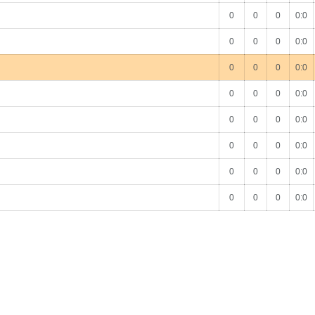
0
0
0
0:0
0
0
0
0:0
0
0
0
0:0
0
0
0
0:0
0
0
0
0:0
0
0
0
0:0
0
0
0
0:0
0
0
0
0:0