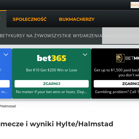
Kurs
W
SPOŁECZNOŚĆ
BUKMACHERZY
BETY
KURSY NA ŻYWO
WSZYSTKIE WYDARZENIA
NARZĘDZIA BUKM
!
Bet $10 Get $200 Win or Lose
Get up to $1,500 paid back
you don`t wi
ZGARNIJ
ZGARNI
To claim, new users need to register, make a first-time deposit of $5 or more, and then simply place their first real-money wager on any FanDuel Sportsbook market (no odds limits) that is live on platform. All users will receive their $150 in Bonus Bets If Your Bet Wins within 72 hours of the bet settlement.
No matter if your bet wins or loses. Deposit required. Paid in Bonus Bets. Bonus Bets wager excluded from returns. New customers only. Max. prize, game restrictions, time limits and T&Cs apply. 21+. Gambling Problem? Call 1-800-GAMBLER.
/Halmstad
mecze i wyniki Hylte/Halmstad