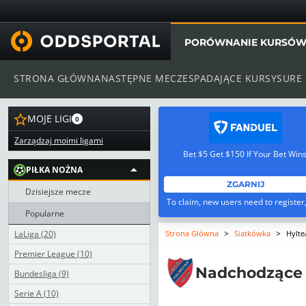
PORÓWNANIE KURSÓ
STRONA GŁÓWNA
NASTĘPNE MECZE
SPADAJĄCE KURSY
SURE 
MOJE LIGI
0
Zarządzaj moimi ligami
Bet $5 Get $150 If Your Bet Wins
PIŁKA NOŻNA
ZGARNIJ
Dzisiejsze mecze
Popularne
>
>
LaLiga
(20)
Strona Główna
Siatkówka
Hylte
Premier League
(10)
Nadchodzące 
Bundesliga
(9)
Serie A
(10)