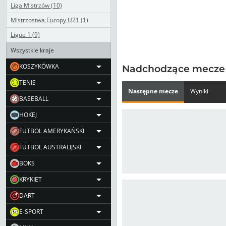
Liga Mistrzów
(10)
Mistrzostwa Europy U21
(1)
Ligue 1
(9)
Wszystkie kraje
KOSZYKÓWKA
Nadchodzące mecze i
TENIS
Następne mecze
Wyniki
BASEBALL
HOKEJ
FUTBOL AMERYKAŃSKI
FUTBOL AUSTRALIJSKI
BOKS
KRYKIET
DART
E-SPORT