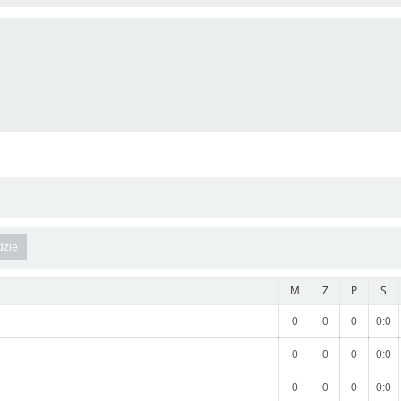
dzie
M
Z
P
S
0
0
0
0:0
0
0
0
0:0
0
0
0
0:0