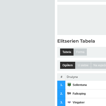
Elitserien Tabela
Tabela
Forma
Ogółem
U siebie
Na wyjeź
#
Drużyna
Sollentuna
1.
Falkoping
2.
Vingaker
3.