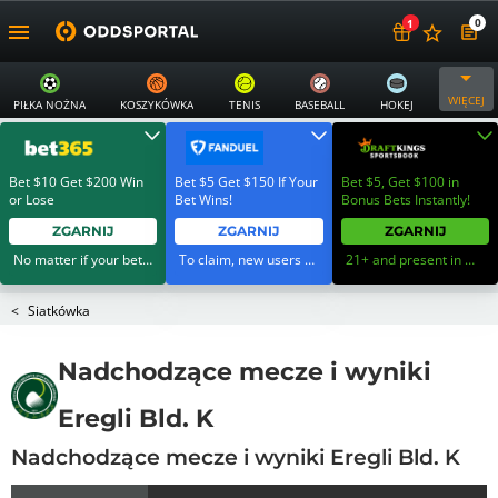
0
1
WIĘCEJ
PIŁKA NOŻNA
KOSZYKÓWKA
TENIS
BASEBALL
HOKEJ
Bet $10 Get $200 Win
Bet $5 Get $150 If Your
Bet $5, Get $100 in
or Lose
Bet Wins!
Bonus Bets Instantly!
ZGARNIJ
ZGARNIJ
ZGARNIJ
No matter if your bet wins or loses. Deposit required. Paid in Bonus Bets. Bonus Bets wager excluded from returns. New customers only. Max. prize, game restrictions, time limits and T&Cs apply. 21+. Gambling Problem? Call 1-800-GAMBLER.
To claim, new users need to register, make a first-time deposit of $5 or more, and then simply place their first real-money wager on any FanDuel Sportsbook market (no odds limits) that is live on platform. All users will receive their $150 in Bonus Bets If Your Bet Wins within 72 hours of the bet settlement.
21+ and present in most states. (18+ DC/KY/NH/PR/WY). Void in NH/OR/ONT/PR. Eligibility restrictions apply. On behalf of Boot Hill Casino (KS). Pass-thru of per wager tax may apply in IL. 1 per new DraftKings customer. $5+ first-time bet req. Max. $100 issued as non-withdrawable Bonus Bets that expire in 7 days (168 hours). Stake removed from payout. Terms: sportsbook.draftkings.com/promos. Ends 5/31/26 at 11:59 PM ET.
<
Siatkówka
Nadchodzące mecze i wyniki
Eregli Bld. K
Nadchodzące mecze i wyniki Eregli Bld. K