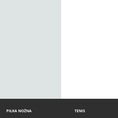
PIŁKA NOŻNA
TENIS