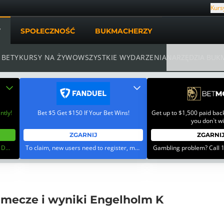
Kurs
W
SPOŁECZNOŚĆ
BUKMACHERZY
 BETY
KURSY NA ŻYWO
WSZYSTKIE WYDARZENIA
NARZĘDZIA BUK
ntly!
Bet $5 Get $150 If Your Bet Wins!
Get up to $1,500 paid back
you don`t wi
ZGARNIJ
ZGARNI
21+ and present in most states. (18+ DC/KY/NH/PR/WY). Void in NH/OR/ONT/PR. Eligibility restrictions apply. On behalf of Boot Hill Casino (KS). Pass-thru of per wager tax may apply in IL. 1 per new DraftKings customer. $5+ first-time bet req. Max. $100 issued as non-withdrawable Bonus Bets that expire in 7 days (168 hours). Stake removed from payout. Terms: sportsbook.draftkings.com/promos. Ends 5/31/26 at 11:59 PM ET.
To claim, new users need to register, make a first-time deposit of $5 or more, and then simply place their first real-money wager on any FanDuel Sportsbook market (no odds limits) that is live on platform. All users will receive their $150 in Bonus Bets If Your Bet Wins within 72 hours of the bet settlement.
mecze i wyniki Engelholm K