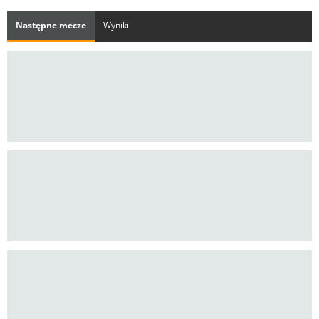
Następne mecze
Wyniki