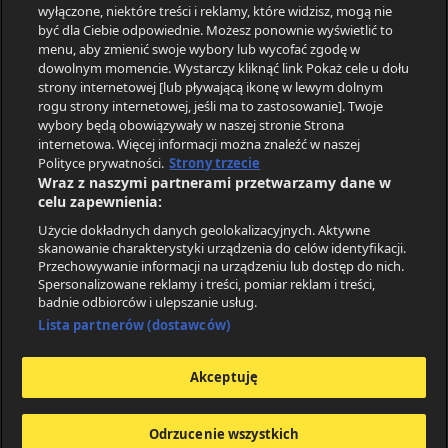
wyłączone, niektóre treści i reklamy, które widzisz, mogą nie
być dla Ciebie odpowiednie. Możesz ponownie wyświetlić to
menu, aby zmienić swoje wybory lub wycofać zgodę w
dowolnym momencie. Wystarczy kliknąć link Pokaż cele u dołu
strony internetowej [lub pływającą ikonę w lewym dolnym
rogu strony internetowej, jeśli ma to zastosowanie]. Twoje
wybory będą obowiązywały w naszej stronie Strona
internetowa. Więcej informacji można znaleźć w naszej
Polityce prywatności.
Strony trzecie
Wraz z naszymi partnerami przetwarzamy dane w
celu zapewnienia:
Użycie dokładnych danych geolokalizacyjnych. Aktywne
skanowanie charakterystyki urządzenia do celów identyfikacji.
Przechowywanie informacji na urządzeniu lub dostęp do nich.
Spersonalizowane reklamy i treści, pomiar reklam i treści,
badnie odbiorców i ulepszanie usług.
Lista partnerów (dostawców)
Akceptuję
Odrzucenie wszystkich