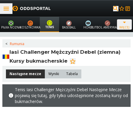
TENIS
PIŁKA NOŻNA
KOSZYKÓWKA
BASEBALL
HOKEJ
FUTBOL AMERYKAŃSKI
WIĘCEJ
<
Rumunia
Iasi Challenger Mężczyźni Debel (ziemna)
Kursy bukmacherskie
Następne mecze
Wyniki
Tabela
Tenis Iasi Challenger Mężczyźni Debel Następne Mecze
pojawią się tutaj, gdy tylko udostępnione zostaną kursy od
bukmacherów.