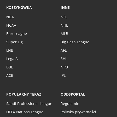
KOSZYKÓWKA
INNE
NBA
NFL
NCAA
NHL
EuroLeague
MLB
Super Lig
Big Bash League
LNB
AFL
Lega A
SHL
BBL
NPB
ACB
IPL
POPULARNY TERAZ
ODDSPORTAL
Saudi Professional League
Regulamin
UEFA Nations League
Polityka prywatności