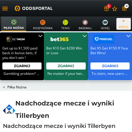
0
1
WIĘCEJ
PIŁKA NOŻNA
KOSZYKÓWKA
TENIS
BASEBALL
HOKEJ
Get up to $1,500 paid
Bet $10 Get $200 Win
Bet $5 Get $150 If Your
back in bonus bets, if
or Lose
Bet Wins!
you don`t win !
ZGARNIJ
ZGARNIJ
ZGARNIJ
Gambling problem? Call 1-800-GAMBLER or 1-800-MY-RESET. 21+ only. Please Gamble Responsibly. See BetMGM.com for Terms. First Bet Offer for new customers only (if applicable). Subject to eligibility requirements. Bonus bets are non-withdrawable. In partnership with Kansas Crossing Casino and Hotel. Promotional offers not available in Mississippi, New York, Ontario, or Puerto Rico.
No matter if your bet wins or loses. Deposit required. Paid in Bonus Bets. Bonus Bets wager excluded from returns. New customers only. Max. prize, game restrictions, time limits and T&Cs apply. 21+. Gambling Problem? Call 1-800-GAMBLER.
To claim, new users need to register, make a first-time deposit of $5 or more, and then simply place their first real-money wager on any FanDuel Sportsbook market (no odds limits) that is live on platform. All users will receive their $150 in Bonus Bets If Your Bet Wins within 72 hours of the bet settlement.
<
Piłka Nożna
Nadchodzące mecze i wyniki
Tillerbyen
Nadchodzące mecze i wyniki Tillerbyen