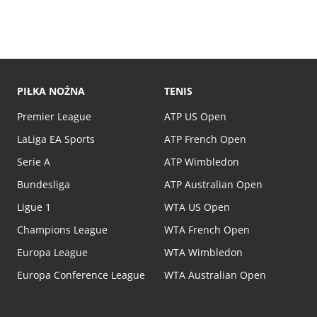
PIŁKA NOŻNA
TENIS
Premier League
ATP US Open
LaLiga EA Sports
ATP French Open
Serie A
ATP Wimbledon
Bundesliga
ATP Australian Open
Ligue 1
WTA US Open
Champions League
WTA French Open
Europa League
WTA Wimbledon
Europa Conference League
WTA Australian Open