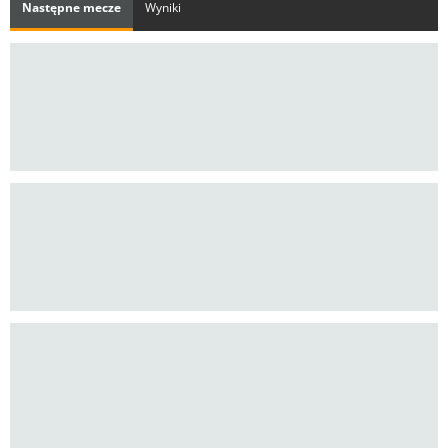
Następne mecze
Wyniki