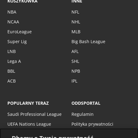
KOSZYKÓWKA
INNE
NBA
NFL
NCAA
NHL
EuroLeague
MLB
Super Lig
Big Bash League
LNB
AFL
Lega A
SHL
BBL
NPB
ACB
IPL
POPULARNY TERAZ
ODDSPORTAL
Saudi Professional League
Regulamin
UEFA Nations League
Polityka prywatności
World Championship 2026
GDPR