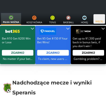
WIĘCEJ
PIŁKA NOŻNA
KOSZYKÓWKA
TENIS
BASEBALL
HOKEJ
Bet $10 Get $200 Win
Bet $5 Get $150 If Your
Get up to $1,500 paid
or Lose
Bet Wins!
back in bonus bets, if
you don`t win !
ZGARNIJ
ZGARNIJ
ZGARNIJ
No matter if your bet wins or loses. Deposit required. Paid in Bonus Bets. Bonus Bets wager excluded from returns. New customers only. Max. prize, game restrictions, time limits and T&Cs apply. 21+. Gambling Problem? Call 1-800-GAMBLER.
To claim, new users need to register, make a first-time deposit of $5 or more, and then simply place their first real-money wager on any FanDuel Sportsbook market (no odds limits) that is live on platform. All users will receive their $150 in Bonus Bets If Your Bet Wins within 72 hours of the bet settlement.
Gambling problem? Call 1-800-GAMBLER or 1-800-MY-RESET. 21+ only. Please Gamble Responsibly. See BetMGM.com for Terms. First Bet Offer for new customers only (if applicable). Subject to eligibility requirements. Bonus bets are non-withdrawable. In partnership with Kansas Crossing Casino and Hotel. Promotional offers not available in Mississippi, New York, Ontario, or Puerto Rico.
Nadchodzące mecze i wyniki
Speranis