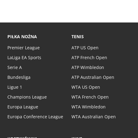
PIŁKA NOŻNA
TENIS
Premier League
ATP US Open
LaLiga EA Sports
ATP French Open
Serie A
ATP Wimbledon
Bundesliga
ATP Australian Open
Ligue 1
WTA US Open
Champions League
WTA French Open
Europa League
WTA Wimbledon
Europa Conference League
WTA Australian Open