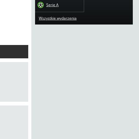
Serie A
Wszystkie wydarzenia