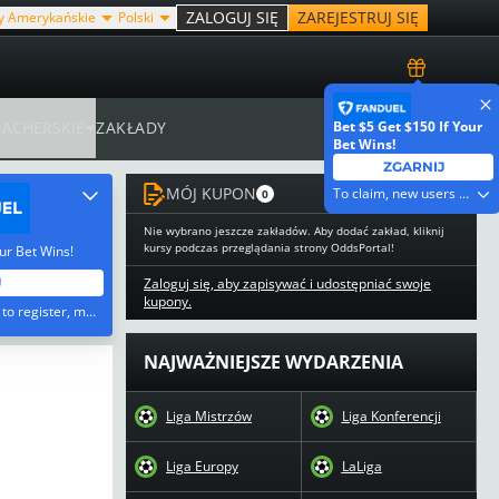
ZALOGUJ SIĘ
ZAREJESTRUJ SIĘ
y Amerykańskie
Polski
Bet $5 Get $150 If Your
ACHERSKIE
ZAKŁADY
Bet Wins!
ZGARNIJ
MÓJ KUPON
To claim, new users need to register, make a first-time deposit of $5 or more, and then simply place their first real-money wager on any FanDuel Sportsbook market (no odds limits) that is live on platform. All users will receive their $150 in Bonus Bets If Your Bet Wins within 72 hours of the bet settlement.
0
Nie wybrano jeszcze zakładów. Aby dodać zakład, kliknij
kursy podczas przeglądania strony OddsPortal!
ur Bet Wins!
J
Zaloguj się, aby zapisywać i udostępniać swoje
kupony.
To claim, new users need to register, make a first-time deposit of $5 or more, and then simply place their first real-money wager on any FanDuel Sportsbook market (no odds limits) that is live on platform. All users will receive their $150 in Bonus Bets If Your Bet Wins within 72 hours of the bet settlement.
NAJWAŻNIEJSZE WYDARZENIA
Liga Mistrzów
Liga Konferencji
Liga Europy
LaLiga