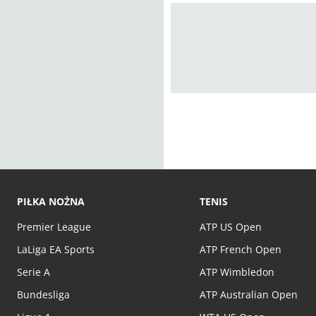
PIŁKA NOŻNA
TENIS
Premier League
ATP US Open
LaLiga EA Sports
ATP French Open
Serie A
ATP Wimbledon
Bundesliga
ATP Australian Open