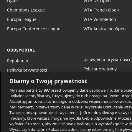
Ligue 1
WTA US Open
Champions League
WTA French Open
Europa League
WTA Wimbledon
Europa Conference League
WTA Australian Open
ODDSPORTAL
Ustawienia prywatności
Regulamin
Polecane witryny
Polityka prywatności
Oferty bonusowe
GDPR
Dbamy o Twoją prywatność
Bukmacherzy
FAQ
My i nasi partnerzy
997
przechowujemy dane osobowe, np. dane przeg
unikalne identyfikatory, i uzyskujemy do nich dostęp na Twoim urząd
Wiadomości
Kontakt
Akceptuję umożliwia technologiom śledzenia wspieranie celów wskazan
nasi partnerzy przetwarzamy dane w celu”. Wybranie Odrzucenie wszy
Impressum
Twojej zgody spowoduje ich wyłączenie. Jeśli moduły śledzące są wyłąc
i reklamy, które widzisz, mogą nie być dla Ciebie odpowiednie. Możes
wyświetlić to menu, aby zmienić swoje wybory lub wycofać zgodę w
Copyright © 2008-2026 Oddsportal.com
Wystarczy kliknąć link Pokaż cele u dołu strony internetowej [lub pły