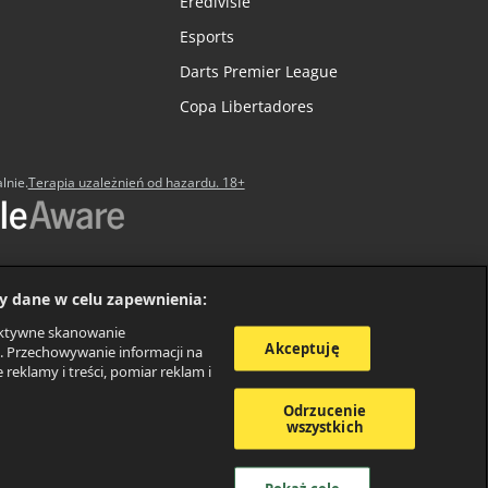
Eredivisie
Esports
Darts Premier League
Copa Libertadores
lnie.
Terapia uzależnień od hazardu. 18+
Proszę, graj odpowiedzialnie.
 dane w celu zapewnienia:
zone przez
Aktywne skanowanie
Akceptuję
i. Przechowywanie informacji na
reklamy i treści, pomiar reklam i
X
We would love to get your
Odrzucenie
opinion on your experience with
wszystkich
our site with a short survey
Take Survey