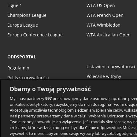
Ligue 1
WTA US Open
Champions League
WTA French Open
Europa League
WTA Wimbledon
Europa Conference League
WTA Australian Open
ODDSPORTAL
Ustawienia prywatności
Regulamin
Polecane witryny
Polityka prywatności
Oferty bonusowe
GDPR
Dbamy o Twoją prywatność
Bukmacherzy
FAQ
My i nasi partnerzy
997
przechowujemy dane osobowe, np. dane przeg
unikalne identyfikatory, i uzyskujemy do nich dostęp na Twoim urząd
Wiadomości
Kontakt
Akceptuję umożliwia technologiom śledzenia wspieranie celów wskazan
nasi partnerzy przetwarzamy dane w celu”. Wybranie Odrzucenie wszy
Impressum
Twojej zgody spowoduje ich wyłączenie. Jeśli moduły śledzące są wyłąc
i reklamy, które widzisz, mogą nie być dla Ciebie odpowiednie. Możes
wyświetlić to menu, aby zmienić swoje wybory lub wycofać zgodę w