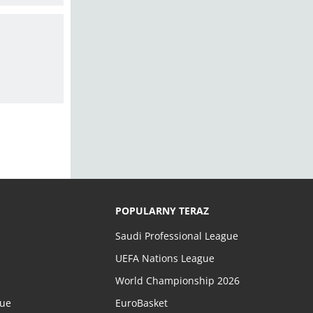
POPULARNY TERAZ
Saudi Professional League
UEFA Nations League
World Championship 2026
gue
EuroBasket