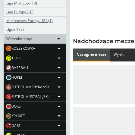
Liga Mistrzów
(10)
Liga Europy
(10)
Mistrzostwa Europy U21
(1)
Ligue 1
(9)
Wszystkie kraje
Nadchodzące mecze 
KOSZYKÓWKA
Następne mecze
Wyniki
TENIS
BASEBALL
HOKEJ
FUTBOL AMERYKAŃSKI
FUTBOL AUSTRALIJSKI
BOKS
KRYKIET
DART