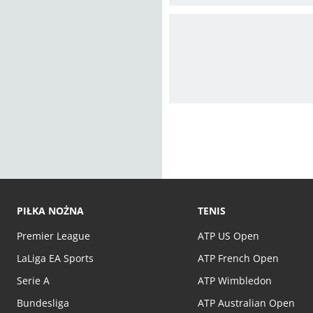
PIŁKA NOŻNA
TENIS
Premier League
ATP US Open
LaLiga EA Sports
ATP French Open
Serie A
ATP Wimbledon
Bundesliga
ATP Australian Open