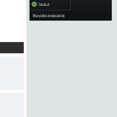
Serie A
Wszystkie wydarzenia