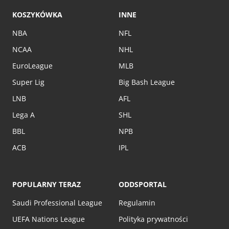
KOSZYKÓWKA
INNE
NBA
NFL
NCAA
NHL
EuroLeague
MLB
Super Lig
Big Bash League
LNB
AFL
Lega A
SHL
BBL
NPB
ACB
IPL
POPULARNY TERAZ
ODDSPORTAL
Saudi Professional League
Regulamin
UEFA Nations League
Polityka prywatności