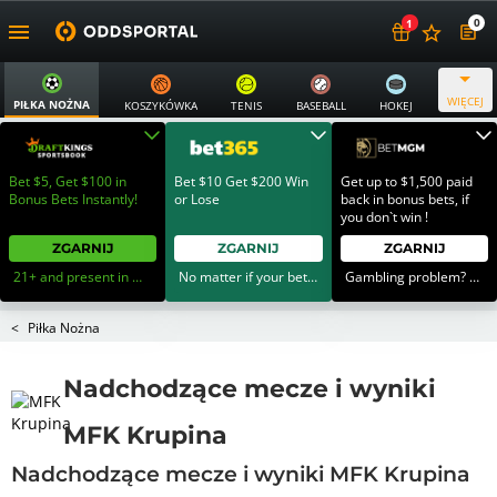
0
1
WIĘCEJ
PIŁKA NOŻNA
KOSZYKÓWKA
TENIS
BASEBALL
HOKEJ
Bet $5, Get $100 in
Bet $10 Get $200 Win
Get up to $1,500 paid
Bonus Bets Instantly!
or Lose
back in bonus bets, if
you don`t win !
ZGARNIJ
ZGARNIJ
ZGARNIJ
21+ and present in most states. (18+ DC/KY/NH/PR/WY). Void in NH/OR/ONT/PR. Eligibility restrictions apply. On behalf of Boot Hill Casino (KS). Pass-thru of per wager tax may apply in IL. 1 per new DraftKings customer. $5+ first-time bet req. Max. $100 issued as non-withdrawable Bonus Bets that expire in 7 days (168 hours). Stake removed from payout. Terms: sportsbook.draftkings.com/promos. Ends 5/31/26 at 11:59 PM ET.
No matter if your bet wins or loses. Deposit required. Paid in Bonus Bets. Bonus Bets wager excluded from returns. New customers only. Max. prize, game restrictions, time limits and T&Cs apply. 21+. Gambling Problem? Call 1-800-GAMBLER.
Gambling problem? Call 1-800-GAMBLER or 1-800-MY-RESET. 21+ only. Please Gamble Responsibly. See BetMGM.com for Terms. First Bet Offer for new customers only (if applicable). Subject to eligibility requirements. Bonus bets are non-withdrawable. In partnership with Kansas Crossing Casino and Hotel. Promotional offers not available in Mississippi, New York, Ontario, or Puerto Rico.
<
Piłka Nożna
Nadchodzące mecze i wyniki
MFK Krupina
Nadchodzące mecze i wyniki MFK Krupina