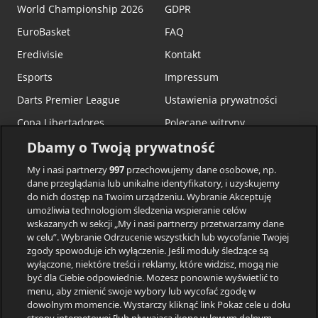
World Championship 2026
GDPR
EuroBasket
FAQ
Eredivisie
Kontakt
Esports
Impressum
Darts Premier League
Ustawienia prywatności
Copa Libertadores
Polecane witryny
Dbamy o Twoją prywatność
Oferty bonusowe
Bukmacherzy
My i nasi partnerzy
997
przechowujemy dane osobowe, np.
dane przeglądania lub unikalne identyfikatory, i uzyskujemy
Wiadomości
do nich dostęp na Twoim urządzeniu. Wybranie Akceptuję
umożliwia technologiom śledzenia wspieranie celów
wskazanych w sekcji „My i nasi partnerzy przetwarzamy dane
w celu”. Wybranie Odrzucenie wszystkich lub wycofanie Twojej
PARTNERZY
zgody spowoduje ich wyłączenie. Jeśli moduły śledzące są
wyłączone, niektóre treści i reklamy, które widzisz, mogą nie
SoccerVista
być dla Ciebie odpowiednie. Możesz ponownie wyświetlić to
Betexplorer
menu, aby zmienić swoje wybory lub wycofać zgodę w
dowolnym momencie. Wystarczy kliknąć link Pokaż cele u dołu
FCTables