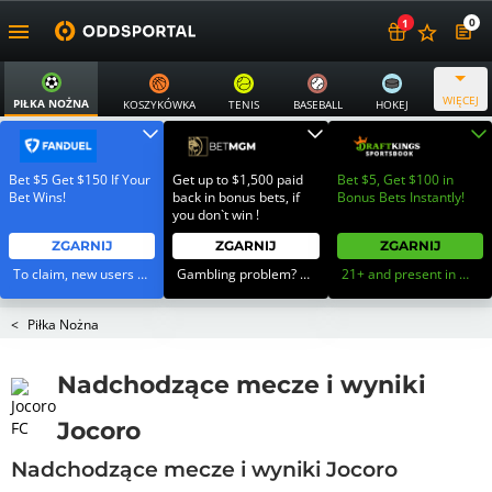
0
1
WIĘCEJ
PIŁKA NOŻNA
KOSZYKÓWKA
TENIS
BASEBALL
HOKEJ
Bet $5 Get $150 If Your
Get up to $1,500 paid
Bet $5, Get $100 in
Bet Wins!
back in bonus bets, if
Bonus Bets Instantly!
you don`t win !
ZGARNIJ
ZGARNIJ
ZGARNIJ
To claim, new users need to register, make a first-time deposit of $5 or more, and then simply place their first real-money wager on any FanDuel Sportsbook market (no odds limits) that is live on platform. All users will receive their $150 in Bonus Bets If Your Bet Wins within 72 hours of the bet settlement.
Gambling problem? Call 1-800-GAMBLER or 1-800-MY-RESET. 21+ only. Please Gamble Responsibly. See BetMGM.com for Terms. First Bet Offer for new customers only (if applicable). Subject to eligibility requirements. Bonus bets are non-withdrawable. In partnership with Kansas Crossing Casino and Hotel. Promotional offers not available in Mississippi, New York, Ontario, or Puerto Rico.
21+ and present in most states. (18+ DC/KY/NH/PR/WY). Void in NH/OR/ONT/PR. Eligibility restrictions apply. On behalf of Boot Hill Casino (KS). Pass-thru of per wager tax may apply in IL. 1 per new DraftKings customer. $5+ first-time bet req. Max. $100 issued as non-withdrawable Bonus Bets that expire in 7 days (168 hours). Stake removed from payout. Terms: sportsbook.draftkings.com/promos. Ends 5/31/26 at 11:59 PM ET.
<
Piłka Nożna
Nadchodzące mecze i wyniki
Jocoro
Nadchodzące mecze i wyniki Jocoro