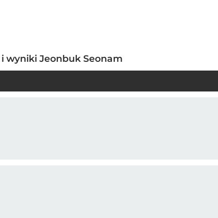
i wyniki Jeonbuk Seonam