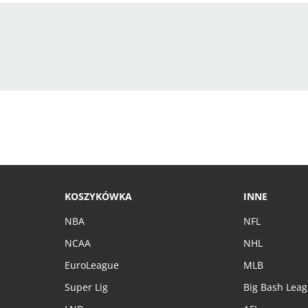
KOSZYKÓWKA
INNE
NBA
NFL
NCAA
NHL
EuroLeague
MLB
Super Lig
Big Bash Lea