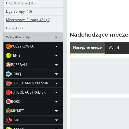
Liga Mistrzów
(10)
Liga Europy
(10)
Mistrzostwa Europy U21
(1)
Ligue 1
(9)
Nadchodzące mecze 
Wszystkie kraje
KOSZYKÓWKA
Następne mecze
Wyniki
TENIS
BASEBALL
HOKEJ
FUTBOL AMERYKAŃSKI
FUTBOL AUSTRALIJSKI
BOKS
KRYKIET
DART