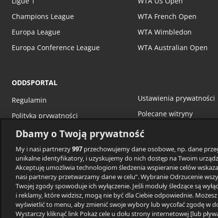
Ligue 1
WTA US Open
Champions League
WTA French Open
Europa League
WTA Wimbledon
Europa Conference League
WTA Australian Open
ODDSPORTAL
Ustawienia prywatności
Regulamin
Polecane witryny
Polityka prywatności
Oferty bonusowe
GDPR
Dbamy o Twoją prywatność
Bukmacherzy
FAQ
My i nasi partnerzy
997
przechowujemy dane osobowe, np. dane przeg
unikalne identyfikatory, i uzyskujemy do nich dostęp na Twoim urząd
Wiadomości
Kontakt
Akceptuję umożliwia technologiom śledzenia wspieranie celów wskazan
nasi partnerzy przetwarzamy dane w celu”. Wybranie Odrzucenie wszy
Impressum
Twojej zgody spowoduje ich wyłączenie. Jeśli moduły śledzące są wyłąc
i reklamy, które widzisz, mogą nie być dla Ciebie odpowiednie. Możes
wyświetlić to menu, aby zmienić swoje wybory lub wycofać zgodę w
Copyright © 2008-2026 Oddsportal.com
Wystarczy kliknąć link Pokaż cele u dołu strony internetowej [lub pły