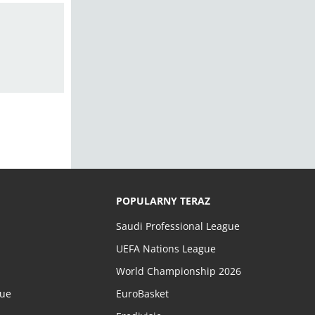
POPULARNY TERAZ
Saudi Professional League
UEFA Nations League
World Championship 2026
gue
EuroBasket