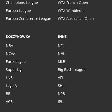
Champions League
WTA French Open
Europa League
WTA Wimbledon
Europa Conference League
WTA Australian Open
KOSZYKÓWKA
INNE
NBA
NFL
NCAA
NHL
EuroLeague
MLB
Super Lig
Big Bash League
LNB
AFL
Lega A
SHL
BBL
NPB
ACB
IPL