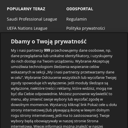
POPULARNY TERAZ
ODDSPORTAL
Saudi Professional League
Regulamin
UEFA Nations League
Polityka prywatności
World Championship 2026
GDPR
Dbamy o Twoją prywatność
EuroBasket
FAQ
My i nasi partnerzy
999
przechowujemy dane osobowe, np.
Eredivisie
Kontakt
dane przeglądania lub unikalne identyfikatory, i uzyskujemy
do nich dostęp na Twoim urządzeniu. Wybranie Akceptuję
Esports
Impressum
umożliwia technologiom śledzenia wspieranie celów
wskazanych w sekcji „My i nasi partnerzy przetwarzamy dane
Darts Premier League
Ustawienia prywatności
w celu”. Wybranie Odrzucenie wszystkich lub wycofanie Twojej
Copa Libertadores
zgody spowoduje ich wyłączenie. Jeśli moduły śledzące są
Polecane witryny
wyłączone, niektóre treści i reklamy, które widzisz, mogą nie
Oferty bonusowe
być dla Ciebie odpowiednie. Możesz ponownie wyświetlić to
menu, aby zmienić swoje wybory lub wycofać zgodę w
Bukmacherzy
dowolnym momencie. Wystarczy kliknąć link Pokaż cele u dołu
strony internetowej [lub pływającą ikonę w lewym dolnym
Wiadomości
rogu strony internetowej, jeśli ma to zastosowanie]. Twoje
wybory będą obowiązywały w naszej stronie Strona
internetowa. Więcej informacji można znaleźć w naszej