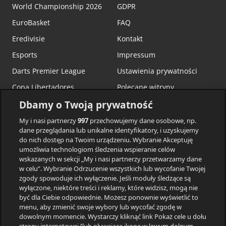
World Championship 2026
GDPR
EuroBasket
FAQ
Eredivisie
Kontakt
Esports
Impressum
Darts Premier League
Ustawienia prywatności
Copa Libertadores
Polecane witryny
Dbamy o Twoją prywatność
Oferty bonusowe
Bukmacherzy
My i nasi partnerzy
997
przechowujemy dane osobowe, np.
dane przeglądania lub unikalne identyfikatory, i uzyskujemy
Wiadomości
do nich dostęp na Twoim urządzeniu. Wybranie Akceptuję
umożliwia technologiom śledzenia wspieranie celów
wskazanych w sekcji „My i nasi partnerzy przetwarzamy dane
w celu”. Wybranie Odrzucenie wszystkich lub wycofanie Twojej
PARTNERZY
zgody spowoduje ich wyłączenie. Jeśli moduły śledzące są
wyłączone, niektóre treści i reklamy, które widzisz, mogą nie
SoccerVista
być dla Ciebie odpowiednie. Możesz ponownie wyświetlić to
Betexplorer
menu, aby zmienić swoje wybory lub wycofać zgodę w
dowolnym momencie. Wystarczy kliknąć link Pokaż cele u dołu
FCTables