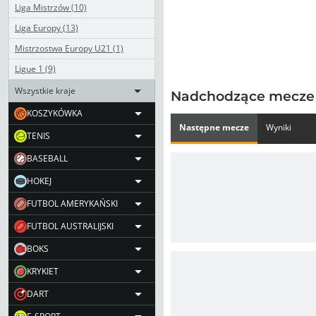
Liga Mistrzów
(10)
Liga Europy
(13)
Mistrzostwa Europy U21
(1)
Ligue 1
(9)
Wszystkie kraje
Nadchodzące mecze i
KOSZYKÓWKA
Następne mecze
Wyniki
TENIS
BASEBALL
HOKEJ
FUTBOL AMERYKAŃSKI
FUTBOL AUSTRALIJSKI
BOKS
KRYKIET
DART