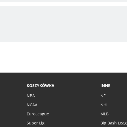
KOSZYKÓWKA
INNE
NBA
NFL
NCAA
NHL
EuroLeague
MLB
Super Lig
Big Bash Lea