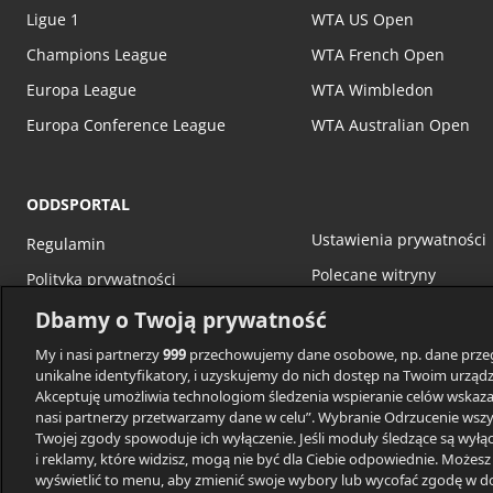
Ligue 1
WTA US Open
Champions League
WTA French Open
Europa League
WTA Wimbledon
Europa Conference League
WTA Australian Open
ODDSPORTAL
Ustawienia prywatności
Regulamin
Polecane witryny
Polityka prywatności
Oferty bonusowe
GDPR
Dbamy o Twoją prywatność
Bukmacherzy
FAQ
My i nasi partnerzy
999
przechowujemy dane osobowe, np. dane przeg
unikalne identyfikatory, i uzyskujemy do nich dostęp na Twoim urząd
Wiadomości
Kontakt
Akceptuję umożliwia technologiom śledzenia wspieranie celów wskazan
nasi partnerzy przetwarzamy dane w celu”. Wybranie Odrzucenie wszy
Impressum
Twojej zgody spowoduje ich wyłączenie. Jeśli moduły śledzące są wyłąc
i reklamy, które widzisz, mogą nie być dla Ciebie odpowiednie. Możes
wyświetlić to menu, aby zmienić swoje wybory lub wycofać zgodę w