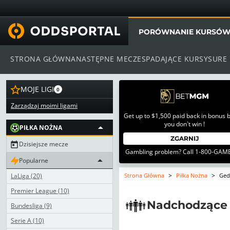
PORÓWNANIE KURSÓ
STRONA GŁÓWNA
NASTĘPNE MECZE
SPADAJĄCE KURSY
SURE 
MOJE LIGI
0
Zarządzaj moimi ligami
Get up to $1,500 paid back in bonus be
you don`t win !
PIŁKA NOŻNA
ZGARNIJ
Dzisiejsze mecze
Popularne
>
>
LaLiga
(20)
Strona Główna
Piłka Nożna
Ged
Premier League
(10)
Nadchodzące 
Bundesliga
(9)
Serie A
(10)