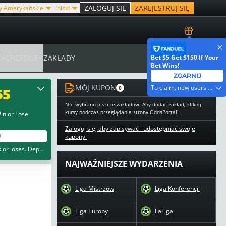
ZALOGUJ SIĘ
ZAREJESTRUJ SIĘ
y Amerykańskie
Polski
Bet $5 Get $150 If Your
ACHERSKIE
ZAKŁADY
Bet Wins!
ZGARNIJ
MÓJ KUPON
To claim, new users need to register, make a first-time deposit of $5 or more, and then simply place their first real-money wager on any FanDuel Sportsbook market (no odds limits) that is live on platform. All users will receive their $150 in Bonus Bets If Your Bet Wins within 72 hours of the bet settlement.
0
Nie wybrano jeszcze zakładów. Aby dodać zakład, kliknij
kursy podczas przeglądania strony OddsPortal!
in or Lose
Zaloguj się, aby zapisywać i udostępniać swoje
J
kupony.
No matter if your bet wins or loses. Deposit required. Paid in Bonus Bets. Bonus Bets wager excluded from returns. New customers only. Max. prize, game restrictions, time limits and T&Cs apply. 21+. Gambling Problem? Call 1-800-GAMBLER.
NAJWAŻNIEJSZE WYDARZENIA
Liga Mistrzów
Liga Konferencji
Liga Europy
LaLiga