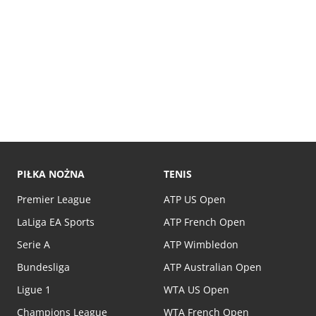
PIŁKA NOŻNA
TENIS
Premier League
ATP US Open
LaLiga EA Sports
ATP French Open
Serie A
ATP Wimbledon
Bundesliga
ATP Australian Open
Ligue 1
WTA US Open
Champions League
WTA French Open