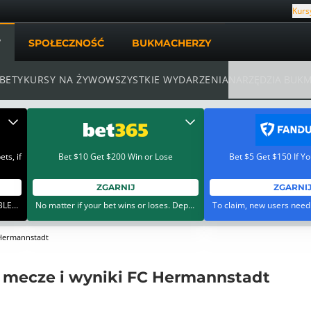
Kurs
W
SPOŁECZNOŚĆ
BUKMACHERZY
BETY
KURSY NA ŻYWO
WSZYSTKIE WYDARZENIA
NARZĘDZIA BUKM
ts, if
Bet $10 Get $200 Win or Lose
Bet $5 Get $150 If Yo
ZGARNIJ
ZGARNI
Gambling problem? Call 1-800-GAMBLER or 1-800-MY-RESET. 21+ only. Please Gamble Responsibly. See BetMGM.com for Terms. First Bet Offer for new customers only (if applicable). Subject to eligibility requirements. Bonus bets are non-withdrawable. In partnership with Kansas Crossing Casino and Hotel. Promotional offers not available in Mississippi, New York, Ontario, or Puerto Rico.
No matter if your bet wins or loses. Deposit required. Paid in Bonus Bets. Bonus Bets wager excluded from returns. New customers only. Max. prize, game restrictions, time limits and T&Cs apply. 21+. Gambling Problem? Call 1-800-GAMBLER.
Hermannstadt
mecze i wyniki FC Hermannstadt