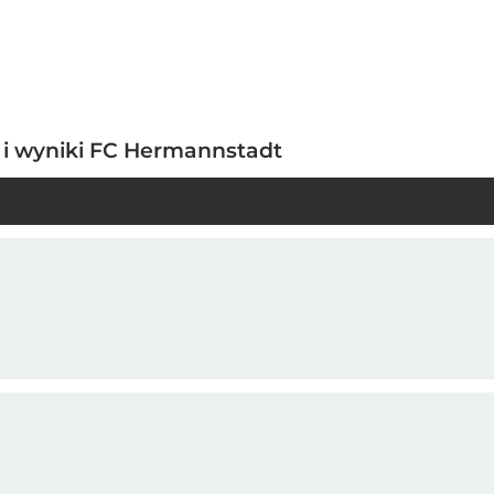
i wyniki FC Hermannstadt