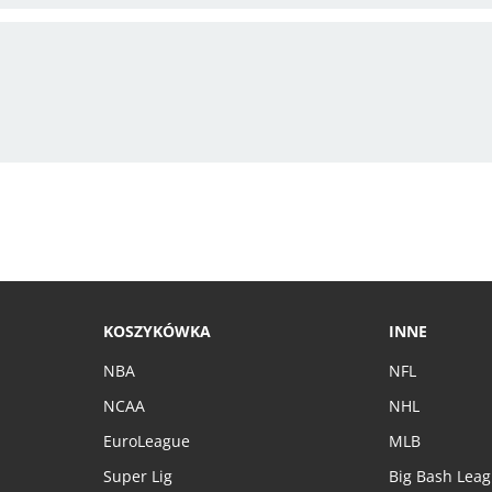
KOSZYKÓWKA
INNE
NBA
NFL
NCAA
NHL
EuroLeague
MLB
Super Lig
Big Bash Lea