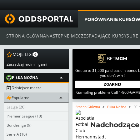
PORÓWNANIE KURSÓ
STRONA GŁÓWNA
NASTĘPNE MECZE
SPADAJĄCE KURSY
SURE 
MOJE LIGI
0
Zarządzaj moimi ligami
Get up to $1,500 paid back in bonus be
you don`t win !
PIŁKA NOŻNA
ZGARNIJ
Dzisiejsze mecze
Popularne
>
>
LaLiga
(20)
Strona Główna
Piłka Nożna
FC 
Premier League
(10)
Nadchodzące 
Bundesliga
(9)
Serie A
(10)