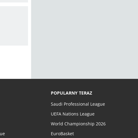
POPULARNY TERAZ
Saudi Professional League
UEFA Nations League
World Championship 2026
gue
EuroBasket