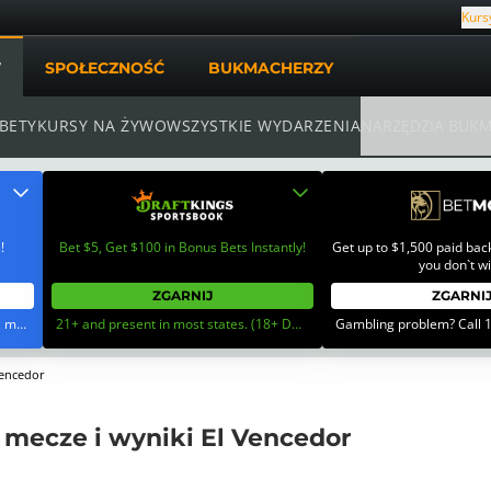
Kurs
W
SPOŁECZNOŚĆ
BUKMACHERZY
BETY
KURSY NA ŻYWO
WSZYSTKIE WYDARZENIA
NARZĘDZIA BUKM
!
Bet $5, Get $100 in Bonus Bets Instantly!
Get up to $1,500 paid back
you don`t wi
ZGARNIJ
ZGARNI
To claim, new users need to register, make a first-time deposit of $5 or more, and then simply place their first real-money wager on any FanDuel Sportsbook market (no odds limits) that is live on platform. All users will receive their $150 in Bonus Bets If Your Bet Wins within 72 hours of the bet settlement.
21+ and present in most states. (18+ DC/KY/NH/PR/WY). Void in NH/OR/ONT/PR. Eligibility restrictions apply. On behalf of Boot Hill Casino (KS). Pass-thru of per wager tax may apply in IL. 1 per new DraftKings customer. $5+ first-time bet req. Max. $100 issued as non-withdrawable Bonus Bets that expire in 7 days (168 hours). Stake removed from payout. Terms: sportsbook.draftkings.com/promos. Ends 5/31/26 at 11:59 PM ET.
Vencedor
mecze i wyniki El Vencedor