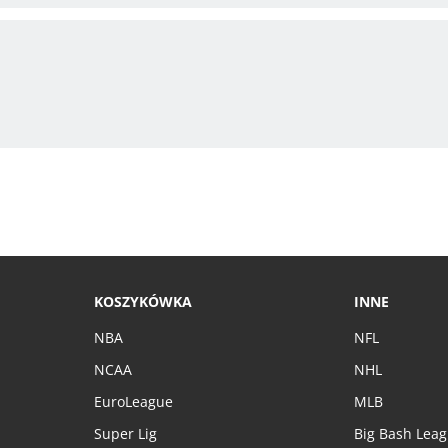
KOSZYKÓWKA
INNE
NBA
NFL
NCAA
NHL
EuroLeague
MLB
Super Lig
Big Bash Lea