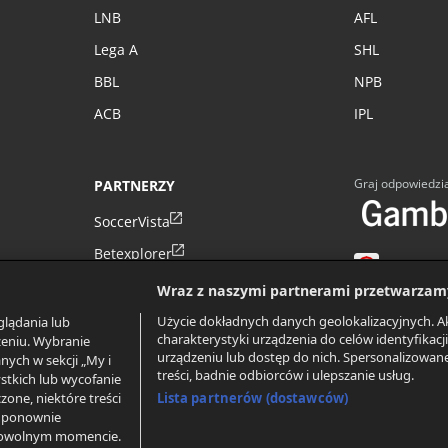
LNB
AFL
Lega A
SHL
BBL
NPB
ACB
IPL
Graj odpowiedzia
PARTNERZY
SoccerVista
Betexplorer
FCTables
Wraz z naszymi partnerami przetwarzamy
Dane dostarc
Tribalfootball
Użycie dokładnych danych geolokalizacyjnych. 
lądania lub
charakterystyki urządzenia do celów identyfikacj
zeniu. Wybranie
ScoreBar
urządzeniu lub dostęp do nich. Spersonalizowane 
ych w sekcji „My i
treści, badnie odbiorców i ulepszanie usług.
stkich lub wycofanie
zone, niektóre treści
Lista partnerów (dostawców)
z ponownie
 dowolnym momencie.