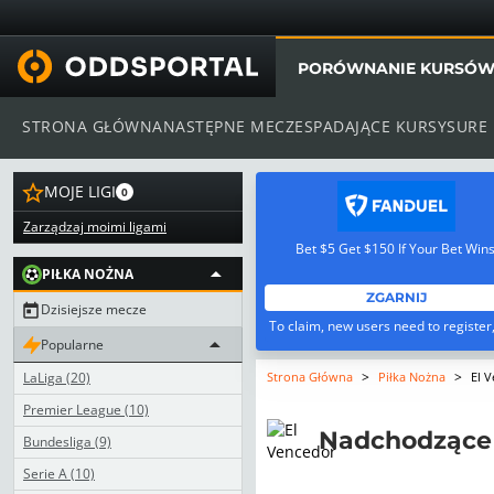
PORÓWNANIE KURSÓ
STRONA GŁÓWNA
NASTĘPNE MECZE
SPADAJĄCE KURSY
SURE 
MOJE LIGI
0
Zarządzaj moimi ligami
Bet $5 Get $150 If Your Bet Wins
PIŁKA NOŻNA
ZGARNIJ
Dzisiejsze mecze
Popularne
>
>
LaLiga
(20)
Strona Główna
Piłka Nożna
El 
Premier League
(10)
Nadchodzące 
Bundesliga
(9)
Serie A
(10)