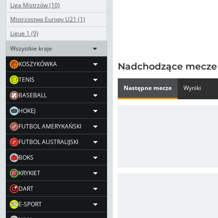
Liga Mistrzów
(10)
Mistrzostwa Europy U21
(1)
Ligue 1
(9)
Wszystkie kraje
KOSZYKÓWKA
Nadchodzące mecze i
TENIS
Następne mecze
Wyniki
BASEBALL
HOKEJ
FUTBOL AMERYKAŃSKI
FUTBOL AUSTRALIJSKI
BOKS
KRYKIET
DART
E-SPORT