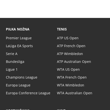
PIŁKA NOŻNA
TENIS
Premier League
ATP US Open
LaLiga EA Sports
ATP French Open
Serie A
ATP Wimbledon
Bundesliga
ATP Australian Open
Ligue 1
WTA US Open
Champions League
WTA French Open
Europa League
WTA Wimbledon
Europa Conference League
WTA Australian Open