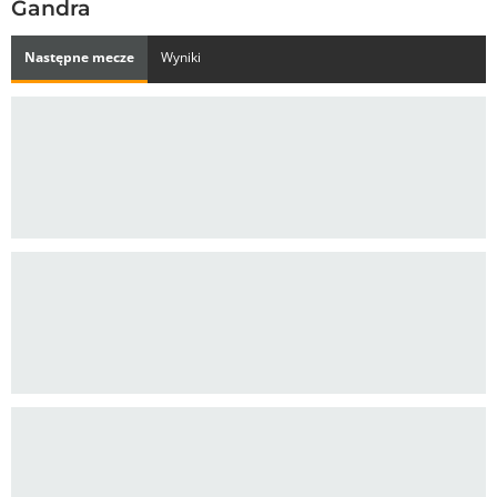
Gandra
Następne mecze
Wyniki