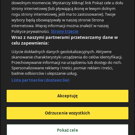
dowolnym momencie. Wystarczy kliknąć link Pokaż cele u dołu
FCTables
strony internetowej [lub pływającą ikonę w lewym dolnym
rogu strony internetowej, jeśli ma to zastosowanie]. Twoje
Tribalfootball
wybory będą obowiązywały w naszej stronie Strona
ScoreBar
internetowa. Więcej informacji można znaleźć w naszej
Polityce prywatności.
Strony trzecie
Wraz z naszymi partnerami przetwarzamy dane w
celu zapewnienia:
Graj odpowiedzialnie.
Terapia uzależnień od hazardu. 18+
Użycie dokładnych danych geolokalizacyjnych. Aktywne
skanowanie charakterystyki urządzenia do celów identyfikacji.
Przechowywanie informacji na urządzeniu lub dostęp do nich.
Spersonalizowane reklamy i treści, pomiar reklam i treści,
Proszę, graj odpowiedzialnie.
badnie odbiorców i ulepszanie usług.
Lista partnerów (dostawców)
Dane dostarczone przez
X
We would love to get your
opinion on your experience with
Akceptuję
our site with a short survey
Take Survey
Odrzucenie wszystkich
Copyright © 2008-2026 Oddsportal.com
Pokaż cele