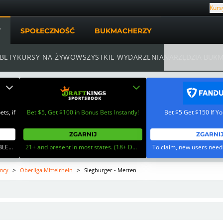
Kurs
W
SPOŁECZNOŚĆ
BUKMACHERZY
BETY
KURSY NA ŻYWO
WSZYSTKIE WYDARZENIA
NARZĘDZIA BUKM
ts, if
Bet $5, Get $100 in Bonus Bets Instantly!
Bet $5 Get $150 If Yo
ZGARNIJ
ZGARNI
Gambling problem? Call 1-800-GAMBLER or 1-800-MY-RESET. 21+ only. Please Gamble Responsibly. See BetMGM.com for Terms. First Bet Offer for new customers only (if applicable). Subject to eligibility requirements. Bonus bets are non-withdrawable. In partnership with Kansas Crossing Casino and Hotel. Promotional offers not available in Mississippi, New York, Ontario, or Puerto Rico.
21+ and present in most states. (18+ DC/KY/NH/PR/WY). Void in NH/OR/ONT/PR. Eligibility restrictions apply. On behalf of Boot Hill Casino (KS). Pass-thru of per wager tax may apply in IL. 1 per new DraftKings customer. $5+ first-time bet req. Max. $100 issued as non-withdrawable Bonus Bets that expire in 7 days (168 hours). Stake removed from payout. Terms: sportsbook.draftkings.com/promos. Ends 5/31/26 at 11:59 PM ET.
>
>
mcy
Oberliga Mittelrhein
Siegburger - Merten