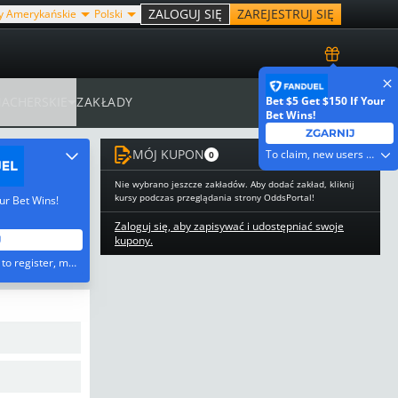
ZALOGUJ SIĘ
ZAREJESTRUJ SIĘ
y Amerykańskie
Polski
Bet $5 Get $150 If Your
ACHERSKIE
ZAKŁADY
Bet Wins!
ZGARNIJ
MÓJ KUPON
To claim, new users need to register, make a first-time deposit of $5 or more, and then simply place their first real-money wager on any FanDuel Sportsbook market (no odds limits) that is live on platform. All users will receive their $150 in Bonus Bets If Your Bet Wins within 72 hours of the bet settlement.
0
Nie wybrano jeszcze zakładów. Aby dodać zakład, kliknij
kursy podczas przeglądania strony OddsPortal!
ur Bet Wins!
Zaloguj się, aby zapisywać i udostępniać swoje
J
kupony.
To claim, new users need to register, make a first-time deposit of $5 or more, and then simply place their first real-money wager on any FanDuel Sportsbook market (no odds limits) that is live on platform. All users will receive their $150 in Bonus Bets If Your Bet Wins within 72 hours of the bet settlement.