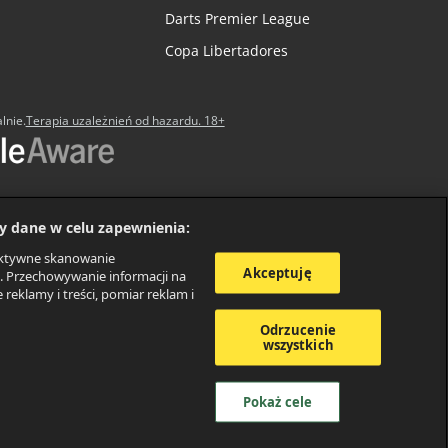
Darts Premier League
Copa Libertadores
lnie.
Terapia uzależnień od hazardu. 18+
Proszę, graj odpowiedzialnie.
 dane w celu zapewnienia:
zone przez
Aktywne skanowanie
Akceptuję
i. Przechowywanie informacji na
reklamy i treści, pomiar reklam i
Odrzucenie
wszystkich
Pokaż cele