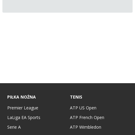
PIŁKA NOŻNA
TENIS
Premier League
ATP US Open
LaLiga EA Sports
ATP French Open
Serie A
ATP Wimbledon