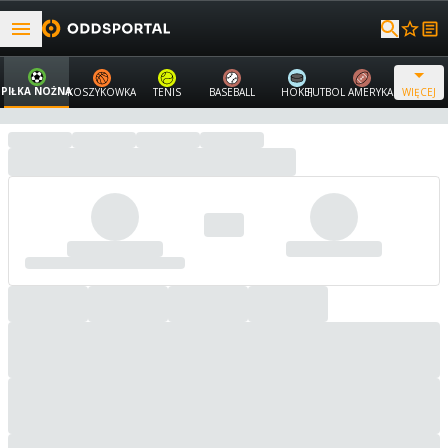
PIŁKA NOŻNA
KOSZYKÓWKA
TENIS
BASEBALL
HOKEJ
FUTBOL AMERYKAŃSKI
WIĘCEJ