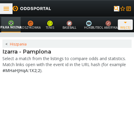
PIŁKA NOŻNA
KOSZYKÓWKA
TENIS
BASEBALL
HOKEJ
FUTBOL AMERYKAŃSKI
WIĘCEJ
<
Hiszpania
Izarra - Pamplona
Select a match from the listings to compare odds and statistics.
Match links open with the event id in the URL hash (for example
#MHaHJHqA:1X2;2
).