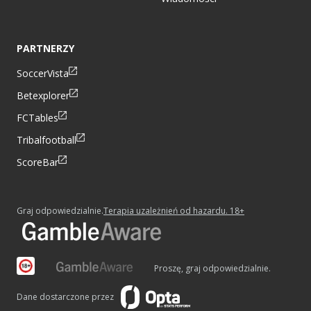
PARTNERZY
SoccerVista
Betexplorer
FCTables
Tribalfootball
ScoreBar
Graj odpowiedzialnie.
Terapia uzależnień od hazardu. 18+
Proszę, graj odpowiedzialnie
.
Dane dostarczone przez