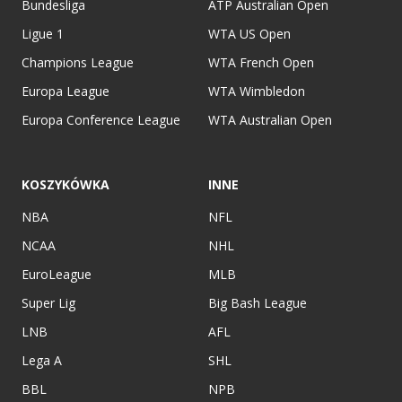
Bundesliga
ATP Australian Open
Ligue 1
WTA US Open
Champions League
WTA French Open
Europa League
WTA Wimbledon
Europa Conference League
WTA Australian Open
KOSZYKÓWKA
INNE
NBA
NFL
NCAA
NHL
EuroLeague
MLB
Super Lig
Big Bash League
LNB
AFL
Lega A
SHL
BBL
NPB