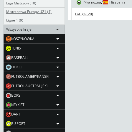
/
Piłka nożna
Hiszpania
Liga Mistrzów
(10)
Mistrzostwa Europy U21
(1)
LaLiga (20)
Ligue 1
(9)
Wszystkie kraje
KOSZYKÓWKA
TENIS
BASEBALL
HOKEJ
FUTBOL AMERYKAŃSKI
FUTBOL AUSTRALIJSKI
BOKS
KRYKIET
DART
E-SPORT