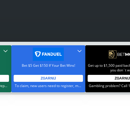
Bet $5 Get $150 If Your Bet Wins!
Get up to $1,500 paid back
you don`t wi
ZGARNIJ
ZGARNIJ
No matter if your bet wins or loses. Deposit required. Paid in Bonus Bets. Bonus Bets wager excluded from returns. New customers only. Max. prize, game restrictions, time limits and T&Cs apply. 21+. Gambling Problem? Call 1-800-GAMBLER.
To claim, new users need to register, make a first-time deposit of $5 or more, and then simply place their first real-money wager on any FanDuel Sportsbook market (no odds limits) that is live on platform. All users will receive their $150 in Bonus Bets If Your Bet Wins within 72 hours of the bet settlement.