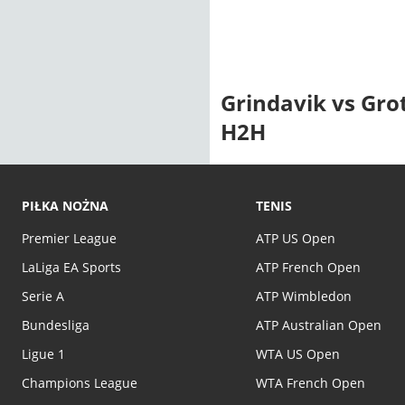
Grindavik vs Grot
H2H
PIŁKA NOŻNA
TENIS
Premier League
ATP US Open
LaLiga EA Sports
ATP French Open
Serie A
ATP Wimbledon
Bundesliga
ATP Australian Open
Ligue 1
WTA US Open
Champions League
WTA French Open