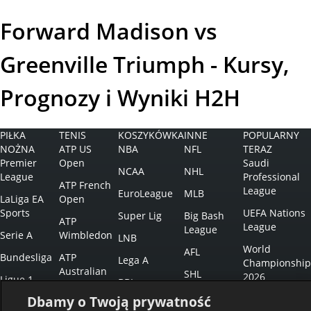
Forward Madison vs
Greenville Triumph - Kursy,
Prognozy i Wyniki H2H
PIŁKA
TENIS
KOSZYKÓWKA
INNE
POPULARNY
NOŻNA
ATP US
NBA
NFL
TERAZ
Premier
Open
Saudi
NCAA
NHL
League
Professional
ATP French
League
EuroLeague
MLB
LaLiga EA
Open
Sports
UEFA Nations
Super Lig
Big Bash
ATP
League
League
Serie A
Wimbledon
LNB
World
AFL
Bundesliga
ATP
Lega A
Championship
Australian
SHL
2026
Ligue 1
BBL
Open
NPB
Dbamy o Twoją prywatność
EuroBasket
Champions
ACB
WTA US