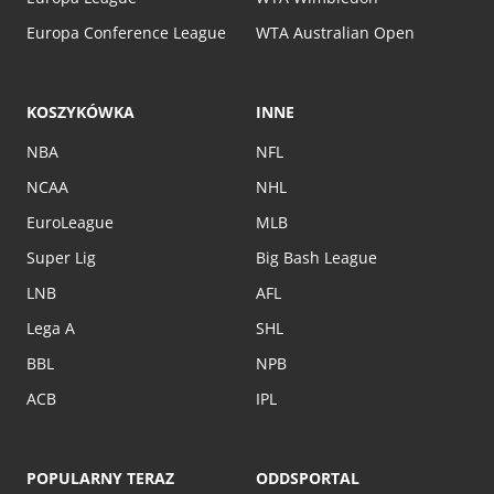
Europa Conference League
WTA Australian Open
KOSZYKÓWKA
INNE
NBA
NFL
NCAA
NHL
EuroLeague
MLB
Super Lig
Big Bash League
LNB
AFL
Lega A
SHL
BBL
NPB
ACB
IPL
POPULARNY TERAZ
ODDSPORTAL