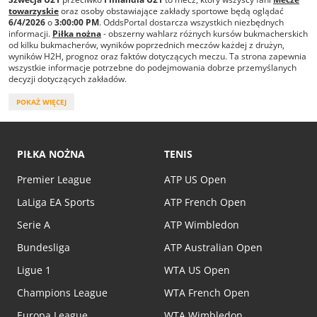
towarzyskie
oraz osoby obstawiające zakłady sportowe będą oglądać
6/4/2026
o
3:00:00 PM
. OddsPortal dostarcza wszystkich niezbędnych
informacji.
Piłka nożna
- obszerny wahlarz różnych kursów bukmacherskich
od kilku bukmacherów, wyników poprzednich meczów każdej z drużyn,
wyników H2H, prognoz oraz faktów dotyczących meczu. Ta strona zapewnia
wszystkie informacje potrzebne do podejmowania dobrze przemyślanych
decyzji dotyczących zakładów.
POKAŻ WIĘCEJ
PIŁKA NOŻNA
TENIS
Premier League
ATP US Open
LaLiga EA Sports
ATP French Open
Serie A
ATP Wimbledon
Bundesliga
ATP Australian Open
Ligue 1
WTA US Open
Champions League
WTA French Open
Europa League
WTA Wimbledon