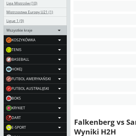
Liga Mistrzów
(10)
Mistrzostwa Europy U21
(1)
Ligue 1
(9)
Wszystkie kraje
KOSZYKÓWKA
TENIS
BASEBALL
HOKEJ
FUTBOL AMERYKAŃSKI
FUTBOL AUSTRALIJSKI
BOKS
KRYKIET
DART
Falkenberg vs Sa
E-SPORT
Wyniki H2H