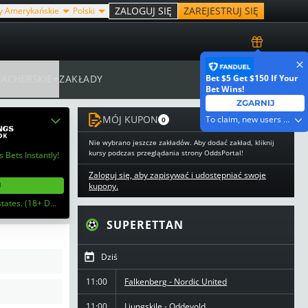
ZALOGUJ SIĘ
ZAREJESTRUJ SIĘ
y Amerykańskie
Polski
Bet $5 Get $150 If Your
ACHERSKIE
ZAKŁADY
Bet Wins!
ZGARNIJ
MÓJ KUPON
To claim, new users need to register, make a first-time deposit of $5 or more, and then simply place their first real-money wager on any FanDuel Sportsbook market (no odds limits) that is live on platform. All users will receive their $150 in Bonus Bets If Your Bet Wins within 72 hours of the bet settlement.
0
Nie wybrano jeszcze zakładów. Aby dodać zakład, kliknij
kursy podczas przeglądania strony OddsPortal!
 Bets Instantly!
Zaloguj się, aby zapisywać i udostępniać swoje
J
kupony.
21+ and present in most states. (18+ DC/KY/NH/PR/WY). Void in NH/OR/ONT/PR. Eligibility restrictions apply. On behalf of Boot Hill Casino (KS). Pass-thru of per wager tax may apply in IL. 1 per new DraftKings customer. $5+ first-time bet req. Max. $100 issued as non-withdrawable Bonus Bets that expire in 7 days (168 hours). Stake removed from payout. Terms: sportsbook.draftkings.com/promos. Ends 5/31/26 at 11:59 PM ET.
SUPERETTAN
Dziś
11:00
Falkenberg - Nordic United
11:00
Ljungskile - Oddevold