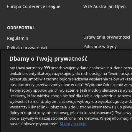
Europa Conference League
WTA Australian Open
ODDSPORTAL
Ustawienia prywatności
Regulamin
Polecane witryny
Polityka prywatności
Oferty bonusowe
GDPR
Dbamy o Twoją prywatność
Bukmacherzy
FAQ
My i nasi partnerzy
999
przechowujemy dane osobowe, np. dane przeg
unikalne identyfikatory, i uzyskujemy do nich dostęp na Twoim urząd
Wiadomości
Kontakt
Akceptuję umożliwia technologiom śledzenia wspieranie celów wskazan
nasi partnerzy przetwarzamy dane w celu”. Wybranie Odrzucenie wszy
Impressum
Twojej zgody spowoduje ich wyłączenie. Jeśli moduły śledzące są wyłąc
i reklamy, które widzisz, mogą nie być dla Ciebie odpowiednie. Możes
wyświetlić to menu, aby zmienić swoje wybory lub wycofać zgodę w
Copyright © 2008-2026 Oddsportal.com
Wystarczy kliknąć link Pokaż cele u dołu strony internetowej [lub pły
dolnym rogu strony internetowej, jeśli ma to zastosowanie]. Twoje w
obowiązywały w naszej stronie Strona internetowa. Więcej informacji
naszej Polityce prywatności.
Strony trzecie