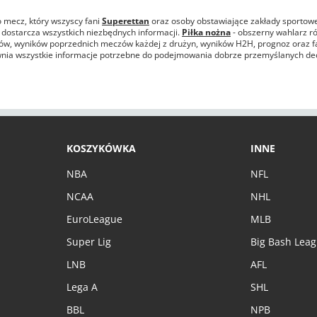
 mecz, który wszyscy fani
Superettan
oraz osoby obstawiające zakłady sportow
 dostarcza wszystkich niezbędnych informacji.
Piłka nożna
- obszerny wahlarz r
ów, wyników poprzednich meczów każdej z drużyn, wyników H2H, prognoz oraz f
nia wszystkie informacje potrzebne do podejmowania dobrze przemyślanych dec
KOSZYKÓWKA
INNE
NBA
NFL
NCAA
NHL
EuroLeague
MLB
Super Lig
Big Bash Lea
LNB
AFL
Lega A
SHL
BBL
NPB