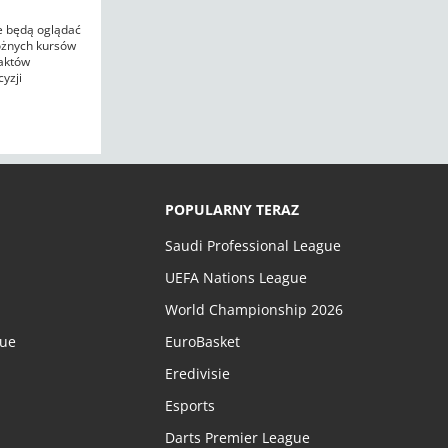
e będą oglądać
óżnych kursów
aktów
yzji
POPULARNY TERAZ
Saudi Professional League
UEFA Nations League
World Championship 2026
gue
EuroBasket
Eredivisie
Esports
Darts Premier League