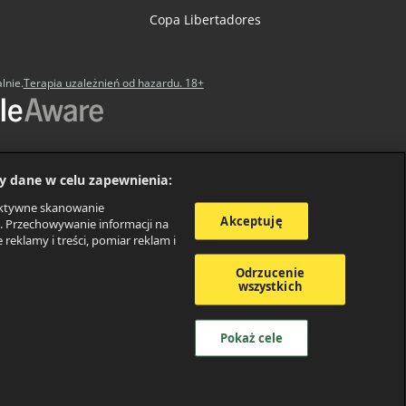
Copa Libertadores
lnie.
Terapia uzależnień od hazardu. 18+
Proszę, graj odpowiedzialnie.
 dane w celu zapewnienia:
zone przez
Aktywne skanowanie
Akceptuję
i. Przechowywanie informacji na
reklamy i treści, pomiar reklam i
X
We would love to get your
Odrzucenie
opinion on your experience with
wszystkich
our site with a short survey
Take Survey
Pokaż cele