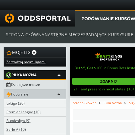
PORÓWNANIE KURSÓ
STRONA GŁÓWNA
NASTĘPNE MECZE
SPADAJĄCE KURSY
SURE 
MOJE LIGI
0
Zarządzaj moimi ligami
Bet $5, Get $100 in Bonus Bets Insta
PIŁKA NOŻNA
ZGARNIJ
Dzisiejsze mecze
Popularne
>
>
LaLiga
(20)
Strona Główna
Piłka Nożna
Algi
Premier League
(10)
Bundesliga
(9)
Serie A
(10)