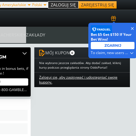
ZALOGUJ SIĘ
ZAREJESTRUJ SIĘ
y Amerykańskie
Polski
Bet $5 Get $150 If Your
ACHERSKIE
ZAKŁADY
Bet Wins!
ZGARNIJ
MÓJ KUPON
To claim, new users need to register, make a first-time deposit of $5 or more, and then simply place their first real-money wager on any FanDuel Sportsbook market (no odds limits) that is live on platform. All users will receive their $150 in Bonus Bets If Your Bet Wins within 72 hours of the bet settlement.
0
Nie wybrano jeszcze zakładów. Aby dodać zakład, kliknij
kursy podczas przeglądania strony OddsPortal!
 in bonus bets, if
n !
Zaloguj się, aby zapisywać i udostępniać swoje
J
kupony.
Gambling problem? Call 1-800-GAMBLER or 1-800-MY-RESET. 21+ only. Please Gamble Responsibly. See BetMGM.com for Terms. First Bet Offer for new customers only (if applicable). Subject to eligibility requirements. Bonus bets are non-withdrawable. In partnership with Kansas Crossing Casino and Hotel. Promotional offers not available in Mississippi, New York, Ontario, or Puerto Rico.