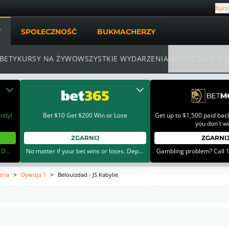
Kurs
W
SPOŁECZNOŚĆ
BUKMACHERZY
BETY
KURSY NA ŻYWO
WSZYSTKIE WYDARZENIA
NARZĘDZIA BUKM
ntly!
Bet $10 Get $200 Win or Lose
Get up to $1,500 paid back
you don`t wi
ZGARNIJ
ZGARNI
21+ and present in most states. (18+ DC/KY/NH/PR/WY). Void in NH/OR/ONT/PR. Eligibility restrictions apply. On behalf of Boot Hill Casino (KS). Pass-thru of per wager tax may apply in IL. 1 per new DraftKings customer. $5+ first-time bet req. Max. $100 issued as non-withdrawable Bonus Bets that expire in 7 days (168 hours). Stake removed from payout. Terms: sportsbook.draftkings.com/promos. Ends 5/31/26 at 11:59 PM ET.
No matter if your bet wins or loses. Deposit required. Paid in Bonus Bets. Bonus Bets wager excluded from returns. New customers only. Max. prize, game restrictions, time limits and T&Cs apply. 21+. Gambling Problem? Call 1-800-GAMBLER.
>
>
eria
Dywizja 1
Belouizdad - JS Kabylie