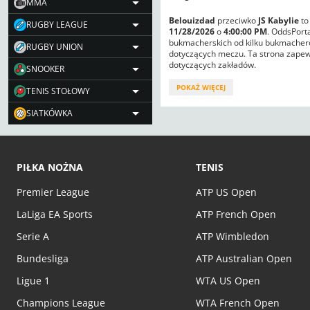
MMA
Belouizdad
przeciwko
JS Kabylie
to
RUGBY LEAGUE
11/28/2026
o
4:00:00 PM
. OddsPort
bukmacherskich od kilku bukmacher
RUGBY UNION
dotyczących meczu. Ta strona zapew
dotyczących zakładów.
SNOOKER
POKAŻ WIĘCEJ
TENIS STOŁOWY
SIATKÓWKA
PIŁKA NOŻNA
TENIS
Premier League
ATP US Open
LaLiga EA Sports
ATP French Open
Serie A
ATP Wimbledon
Bundesliga
ATP Australian Open
Ligue 1
WTA US Open
Champions League
WTA French Open