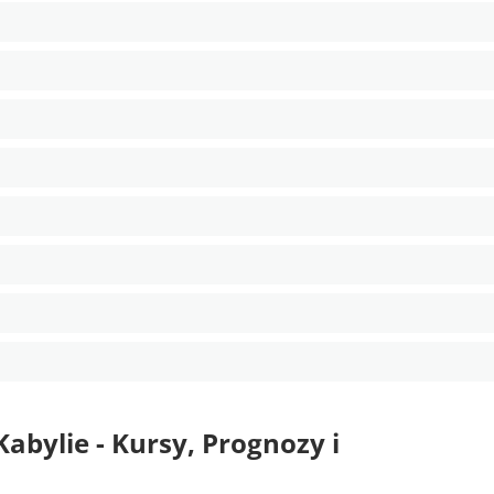
Kabylie - Kursy, Prognozy i