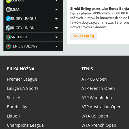
E-SPORT
Siroki Brijeg
przeciwko
Borac Banj
MMA
będą oglądać
9/19/2026
o
3:00:00 
różnych kursów bukmacherskich od 
RUGBY LEAGUE
faktów dotyczących meczu. Ta stron
dotyczących zakładów.
RUGBY UNION
POKAŻ WIĘCEJ
SNOOKER
TENIS STOŁOWY
PIŁKA NOŻNA
TENIS
Premier League
ATP US Open
LaLiga EA Sports
ATP French Open
Serie A
ATP Wimbledon
Bundesliga
ATP Australian Open
Ligue 1
WTA US Open
Champions League
WTA French Open