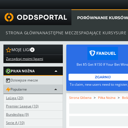
PORÓWNANIE KURSÓ
STRONA GŁÓWNA
NASTĘPNE MECZE
SPADAJĄCE KURSY
SURE 
MOJE LIGI
0
Zarządzaj moimi ligami
Bet $5 Get $150 If Your Bet Wins
PIŁKA NOŻNA
ZGARNIJ
Dzisiejsze mecze
Popularne
>
>
LaLiga
(20)
Strona Główna
Piłka Nożna
Boś
Premier League
(10)
Bundesliga
(9)
Serie A
(10)