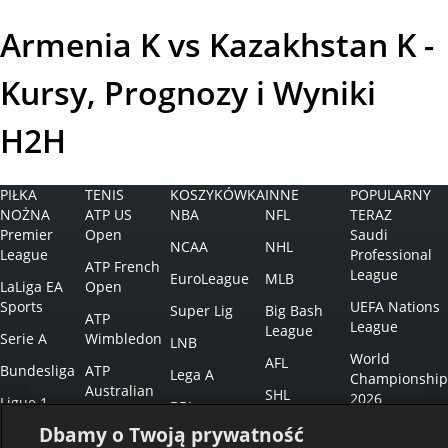
Armenia K vs Kazakhstan K -
Kursy, Prognozy i Wyniki
H2H
PIŁKA
TENIS
KOSZYKÓWKA
INNE
POPULARNY
NOŻNA
ATP US
NBA
NFL
TERAZ
Premier
Open
Saudi
NCAA
NHL
League
Professional
ATP French
League
EuroLeague
MLB
LaLiga EA
Open
Sports
UEFA Nations
Super Lig
Big Bash
ATP
League
League
Serie A
Wimbledon
LNB
World
AFL
Bundesliga
ATP
Lega A
Championship
Australian
SHL
2026
Ligue 1
BBL
Open
NPB
Dbamy o Twoją prywatność
EuroBasket
Champions
ACB
WTA US