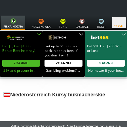
WIĘCEJ
PIŁKA NOŻNA
KOSZYKÓWKA
TENIS
BASEBALL
HOKEJ
Bet $5, Get $100 in
Get up to $1,500 paid
Bet $10 Get $200 Win
Bonus Bets Instantly!
back in bonus bets, if
or Lose
you don`t win !
ZGARNIJ
ZGARNIJ
ZGARNIJ
21+ and present in most states. (18+ DC/KY/NH/PR/WY). Void in NH/OR/ONT/PR. Eligibility restrictions apply. On behalf of Boot Hill Casino (KS). Pass-thru of per wager tax may apply in IL. 1 per new DraftKings customer. $5+ first-time bet req. Max. $100 issued as non-withdrawable Bonus Bets that expire in 7 days (168 hours). Stake removed from payout. Terms: sportsbook.draftkings.com/promos. Ends 5/31/26 at 11:59 PM ET.
Gambling problem? Call 1-800-GAMBLER or 1-800-MY-RESET. 21+ only. Please Gamble Responsibly. See BetMGM.com for Terms. First Bet Offer for new customers only (if applicable). Subject to eligibility requirements. Bonus bets are non-withdrawable. In partnership with Kansas Crossing Casino and Hotel. Promotional offers not available in Mississippi, New York, Ontario, or Puerto Rico.
No matter if your bet wins or loses. Deposit required. Paid in Bonus Bets. Bonus Bets wager excluded from returns. New customers only. Max. prize, game restrictions, time limits and T&Cs apply. 21+. Gambling Problem? Call 1-800-GAMBLER.
Niederosterreich Kursy bukmacherskie
Piłka nożna Niederosterreich Następne Mecze pojawią się