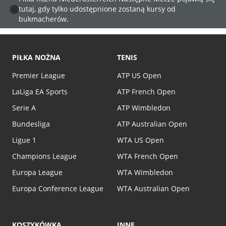
tutaj, gdy tylko udostępnione zostaną kursy od
bukmacherów.
PIŁKA NOŻNA
TENIS
Premier League
ATP US Open
LaLiga EA Sports
ATP French Open
Serie A
ATP Wimbledon
Bundesliga
ATP Australian Open
Ligue 1
WTA US Open
Champions League
WTA French Open
Europa League
WTA Wimbledon
Europa Conference League
WTA Australian Open
KOSZYKÓWKA
INNE