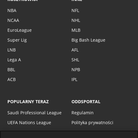
NBA
NFL
NCAA
NHL
EuroLeague
MLB
Super Lig
Big Bash League
LNB
AFL
Lega A
SHL
BBL
NPB
ACB
IPL
POPULARNY TERAZ
ODDSPORTAL
Saudi Professional League
Regulamin
UEFA Nations League
Polityka prywatności
World Championship 2026
GDPR