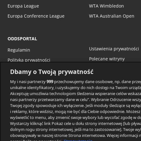
Europa League
WTA Wimbledon
Europa Conference League
WTA Australian Open
ODDSPORTAL
Ustawienia prywatności
Regulamin
Polecane witryny
Polityka prywatności
Oferty bonusowe
GDPR
Dbamy o Twoją prywatność
Bukmacherzy
FAQ
My i nasi partnerzy
999
przechowujemy dane osobowe, np. dane przeg
unikalne identyfikatory, i uzyskujemy do nich dostęp na Twoim urząd
Wiadomości
Kontakt
Akceptuję umożliwia technologiom śledzenia wspieranie celów wskazan
nasi partnerzy przetwarzamy dane w celu”. Wybranie Odrzucenie wszy
Impressum
Twojej zgody spowoduje ich wyłączenie. Jeśli moduły śledzące są wyłąc
i reklamy, które widzisz, mogą nie być dla Ciebie odpowiednie. Możes
wyświetlić to menu, aby zmienić swoje wybory lub wycofać zgodę w
Copyright © 2008-2026 Oddsportal.com
Wystarczy kliknąć link Pokaż cele u dołu strony internetowej [lub pły
dolnym rogu strony internetowej, jeśli ma to zastosowanie]. Twoje w
obowiązywały w naszej stronie Strona internetowa. Więcej informacji