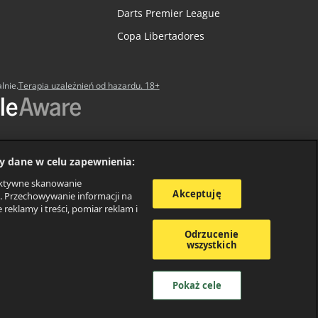
Darts Premier League
Copa Libertadores
lnie.
Terapia uzależnień od hazardu. 18+
Proszę, graj odpowiedzialnie.
 dane w celu zapewnienia:
zone przez
Aktywne skanowanie
Akceptuję
i. Przechowywanie informacji na
reklamy i treści, pomiar reklam i
X
We would love to get your
Odrzucenie
opinion on your experience with
wszystkich
our site with a short survey
Take Survey
Pokaż cele