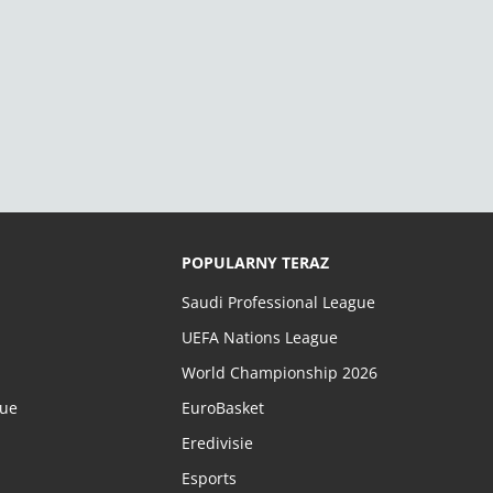
POPULARNY TERAZ
Saudi Professional League
UEFA Nations League
World Championship 2026
gue
EuroBasket
Eredivisie
Esports