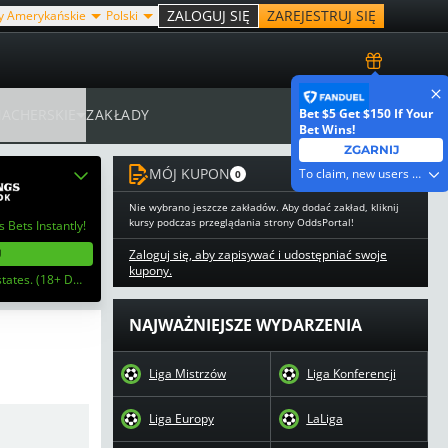
ZALOGUJ SIĘ
ZAREJESTRUJ SIĘ
y Amerykańskie
Polski
Bet $5 Get $150 If Your
ACHERSKIE
ZAKŁADY
Bet Wins!
ZGARNIJ
MÓJ KUPON
To claim, new users need to register, make a first-time deposit of $5 or more, and then simply place their first real-money wager on any FanDuel Sportsbook market (no odds limits) that is live on platform. All users will receive their $150 in Bonus Bets If Your Bet Wins within 72 hours of the bet settlement.
0
Nie wybrano jeszcze zakładów. Aby dodać zakład, kliknij
kursy podczas przeglądania strony OddsPortal!
 Bets Instantly!
J
Zaloguj się, aby zapisywać i udostępniać swoje
kupony.
21+ and present in most states. (18+ DC/KY/NH/PR/WY). Void in NH/OR/ONT/PR. Eligibility restrictions apply. On behalf of Boot Hill Casino (KS). Pass-thru of per wager tax may apply in IL. 1 per new DraftKings customer. $5+ first-time bet req. Max. $100 issued as non-withdrawable Bonus Bets that expire in 7 days (168 hours). Stake removed from payout. Terms: sportsbook.draftkings.com/promos. Ends 5/31/26 at 11:59 PM ET.
NAJWAŻNIEJSZE WYDARZENIA
Liga Mistrzów
Liga Konferencji
Liga Europy
LaLiga