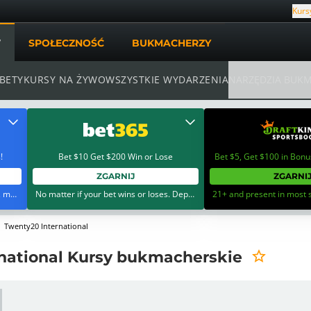
Kurs
W
SPOŁECZNOŚĆ
BUKMACHERZY
BETY
KURSY NA ŻYWO
WSZYSTKIE WYDARZENIA
NARZĘDZIA BUKM
!
Bet $10 Get $200 Win or Lose
Bet $5, Get $100 in Bonus
ZGARNIJ
ZGARNI
To claim, new users need to register, make a first-time deposit of $5 or more, and then simply place their first real-money wager on any FanDuel Sportsbook market (no odds limits) that is live on platform. All users will receive their $150 in Bonus Bets If Your Bet Wins within 72 hours of the bet settlement.
No matter if your bet wins or loses. Deposit required. Paid in Bonus Bets. Bonus Bets wager excluded from returns. New customers only. Max. prize, game restrictions, time limits and T&Cs apply. 21+. Gambling Problem? Call 1-800-GAMBLER.
Twenty20 International
national Kursy bukmacherskie