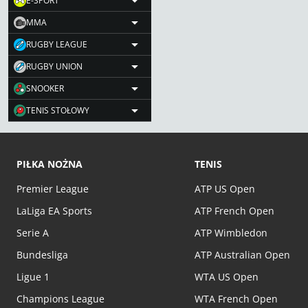
E-SPORT
MMA
RUGBY LEAGUE
RUGBY UNION
SNOOKER
TENIS STOŁOWY
PIŁKA NOŻNA
TENIS
Premier League
ATP US Open
LaLiga EA Sports
ATP French Open
Serie A
ATP Wimbledon
Bundesliga
ATP Australian Open
Ligue 1
WTA US Open
Champions League
WTA French Open