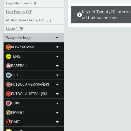
Liga Mistrzów
(10)
Krykiet Twenty20 Interna
Liga Europy
(13)
od bukmacherów.
Mistrzostwa Europy U21
(1)
Ligue 1
(9)
Wszystkie kraje
KOSZYKÓWKA
TENIS
BASEBALL
HOKEJ
FUTBOL AMERYKAŃSKI
FUTBOL AUSTRALIJSKI
BOKS
KRYKIET
DART