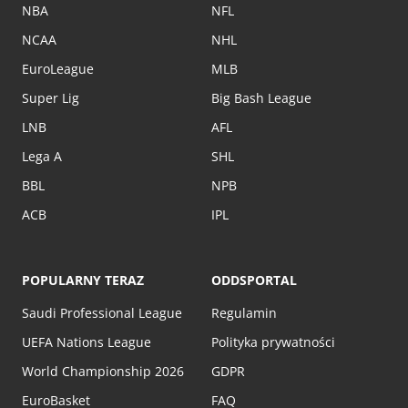
NBA
NFL
NCAA
NHL
EuroLeague
MLB
Super Lig
Big Bash League
LNB
AFL
Lega A
SHL
BBL
NPB
ACB
IPL
POPULARNY TERAZ
ODDSPORTAL
Saudi Professional League
Regulamin
UEFA Nations League
Polityka prywatności
World Championship 2026
GDPR
EuroBasket
FAQ