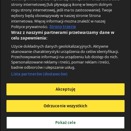
strony internetowej [lub pływającą ikonę w lewym dolnym
FCTables
rogu strony internetowej, jeśli ma to zastosowanie]. Twoje
wybory będą obowiązywały w naszej stronie Strona
Tribalfootball
internetowa. Więcej informacji można znaleźć w naszej
ScoreBar
Polityce prywatności.
Strony trzecie
Wraz z naszymi partnerami przetwarzamy dane w
celu zapewnienia:
Użycie dokładnych danych geolokalizacyjnych. Aktywne
Graj odpowiedzialnie.
Terapia uzależnień od hazardu. 18+
skanowanie charakterystyki urządzenia do celów identyfikacji.
Przechowywanie informacji na urządzeniu lub dostęp do nich.
Spersonalizowane reklamy i treści, pomiar reklam i treści,
badnie odbiorców i ulepszanie usług.
Proszę, graj odpowiedzialnie.
Lista partnerów (dostawców)
X
Dane dostarczone przez
We would love to get your
opinion on your experience with
Akceptuję
our site with a short survey
Take Survey
Odrzucenie wszystkich
Copyright © 2008-2026 Oddsportal.com
Pokaż cele