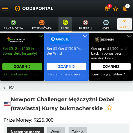
0
1
WIĘCEJ
TENIS
PIŁKA NOŻNA
KOSZYKÓWKA
BASEBALL
HOKEJ
Bet $5, Get $100 in
Bet $5 Get $150 If Your
Get up to $1,500 paid
Bonus Bets Instantly!
Bet Wins!
back in bonus bets, if
you don`t win !
ZGARNIJ
ZGARNIJ
ZGARNIJ
21+ and present in most states. (18+ DC/KY/NH/PR/WY). Void in NH/OR/ONT/PR. Eligibility restrictions apply. On behalf of Boot Hill Casino (KS). Pass-thru of per wager tax may apply in IL. 1 per new DraftKings customer. $5+ first-time bet req. Max. $100 issued as non-withdrawable Bonus Bets that expire in 7 days (168 hours). Stake removed from payout. Terms: sportsbook.draftkings.com/promos. Ends 5/31/26 at 11:59 PM ET.
To claim, new users need to register, make a first-time deposit of $5 or more, and then simply place their first real-money wager on any FanDuel Sportsbook market (no odds limits) that is live on platform. All users will receive their $150 in Bonus Bets If Your Bet Wins within 72 hours of the bet settlement.
Gambling problem? Call 1-800-GAMBLER or 1-800-MY-RESET. 21+ only. Please Gamble Responsibly. See BetMGM.com for Terms. First Bet Offer for new customers only (if applicable). Subject to eligibility requirements. Bonus bets are non-withdrawable. In partnership with Kansas Crossing Casino and Hotel. Promotional offers not available in Mississippi, New York, Ontario, or Puerto Rico.
<
USA
Newport Challenger Mężczyźni Debel
(trawiasta) Kursy bukmacherskie
Prize Money:
$225,000
Następne mecze
Wyniki
Tabela